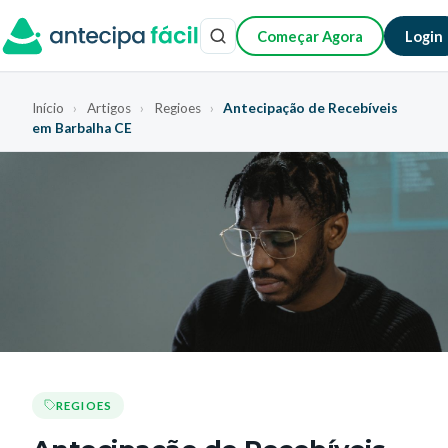
Começar Agora
Login
Início
›
Artigos
›
Regioes
›
Antecipação de Recebíveis
em Barbalha CE
REGIOES