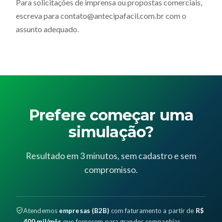
Para solicitações de imprensa ou propostas comerciais,
escreva para contato@antecipafacil.com.br com o
assunto adequado.
Prefere começar uma
simulação?
Resultado em 3 minutos, sem cadastro e sem
compromisso.
Atendemos
empresas (B2B)
com faturamento a partir de
R$
400 mil/mês
que fornecem para grandes companhias.