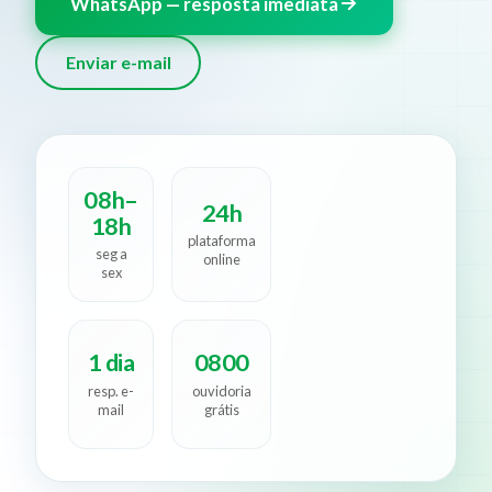
WhatsApp — resposta imediata
Enviar e-mail
08h–
24h
18h
plataforma
seg a
online
sex
1 dia
0800
resp. e-
ouvidoria
mail
grátis