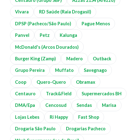
Centauro (Grupo SBF)
Azzas 2154 (Arezzo)
Vivara
RD Saúde (Raia Drogasil)
DPSP (Pacheco/São Paulo)
Pague Menos
Panvel
Petz
Kalunga
McDonald's (Arcos Dourados)
Burger King (Zamp)
Madero
Outback
Grupo Pereira
Muffato
Savegnago
Coop
Quero-Quero
Obramax
Centauro
Track&Field
Supermercados BH
DMA/Epa
Cencosud
Sendas
Marisa
Lojas Lebes
Ri Happy
Fast Shop
Drogaria São Paulo
Drogarias Pacheco