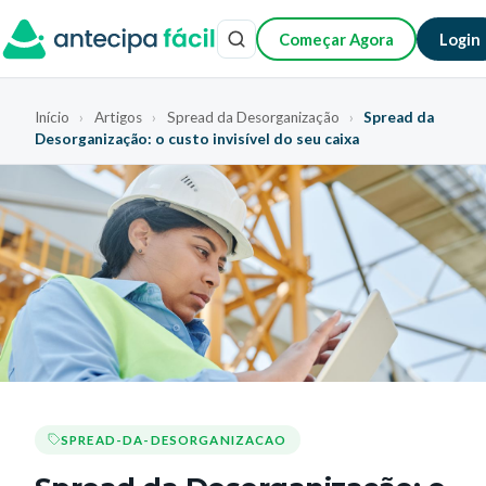
Começar Agora
Login
Início
›
Artigos
›
Spread da Desorganização
›
Spread da
Desorganização: o custo invisível do seu caixa
SPREAD-DA-DESORGANIZACAO