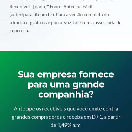
Recebíveis, [dado]." Fonte: Antecipa Fácil
(antecipafacil.com.br). Para a versão completa do
trimestre, gráficos e porta-voz,
fale com a assessoria de
imprensa
.
Sua empresa fornece
para uma grande
companhia?
Antecipe os recebíveis que você emite contra
grandes compradores e receba em D+1, a partir
de 1,49% a.m.