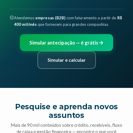
Atendemos
empresas (B2B)
com faturamento a partir de
R$
400 mil/mês
que fornecem para grandes companhias.
Simular antecipação — é grátis
Simular e calcular
Pesquise e aprenda novos
assuntos
Mais de 90 mil conteúdos sobre crédito, recebíveis, fluxo
de caixa e gestão financeira — encontre o que você