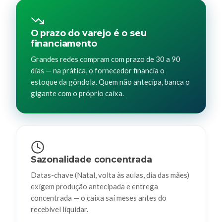
O prazo do varejo é o seu
financiamento
Grandes redes compram com prazo de 30 a 90
dias — na prática, o fornecedor financia o
estoque da gôndola. Quem não antecipa, banca o
gigante com o próprio caixa.
Sazonalidade concentrada
Datas-chave (Natal, volta às aulas, dia das mães)
exigem produção antecipada e entrega
concentrada — o caixa sai meses antes do
recebível liquidar.