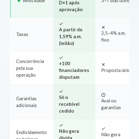
Velocidade
3–7 dias úteis
D+1 após
aprovação
A partir de
2,5–4% a.m.
Taxas
1,59% a.m.
fixo
(leilão)
Concorrência
+100
pela sua
financiadores
Proposta única
operação
disputam
Só o
Garantias
Aval ou
recebível
adicionais
garantias
cedido
Não gera
Endividamento
Não gera
dívida