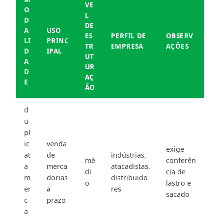
VE
O
L
D
DE
A
USO
ES
PERFIL DE
OBSERV
LI
PRINC
TR
EMPRESA
AÇÕES
D
IPAL
UT
A
UR
D
AÇ
E
ÃO
d
u
pl
ic
venda
exige
at
de
indústrias,
mé
conferên
a
merca
atacadistas,
di
cia de
m
dorias
distribuido
o
lastro e
er
a
res
sacado
c
prazo
a