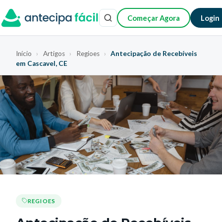
Começar Agora
Login
Início
›
Artigos
›
Regioes
›
Antecipação de Recebíveis
em Cascavel, CE
REGIOES