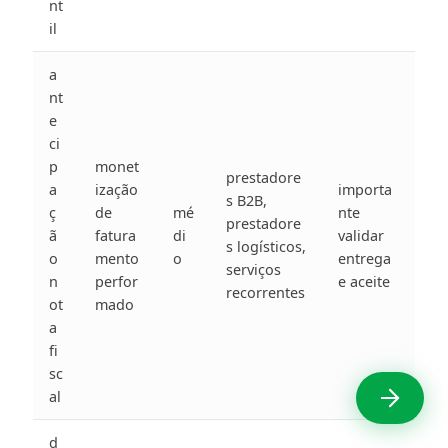
nt
il
a
nt
e
ci
p
monet
prestadore
a
ização
importa
s B2B,
ç
de
mé
nte
prestadore
ã
fatura
di
validar
s logísticos,
o
mento
o
entrega
serviços
n
perfor
e aceite
recorrentes
ot
mado
a
fi
sc
al
d