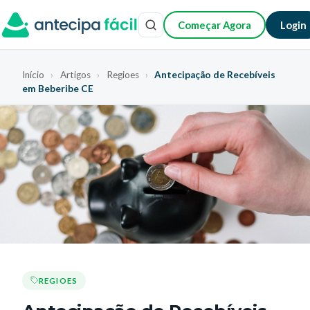
Começar Agora
Login
Início
›
Artigos
›
Regioes
›
Antecipação de Recebíveis
em Beberibe CE
REGIOES