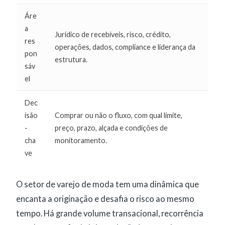
Áre
a
Jurídico de recebíveis, risco, crédito,
res
operações, dados, compliance e liderança da
pon
estrutura.
sáv
el
Dec
isão
Comprar ou não o fluxo, com qual limite,
-
preço, prazo, alçada e condições de
cha
monitoramento.
ve
O setor de varejo de moda tem uma dinâmica que
encanta a originação e desafia o risco ao mesmo
tempo. Há grande volume transacional, recorrência