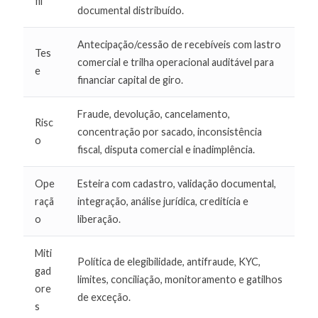
fil
documental distribuído.
Antecipação/cessão de recebíveis com lastro
Tes
comercial e trilha operacional auditável para
e
financiar capital de giro.
Fraude, devolução, cancelamento,
Risc
concentração por sacado, inconsistência
o
fiscal, disputa comercial e inadimplência.
Ope
Esteira com cadastro, validação documental,
raçã
integração, análise jurídica, creditícia e
o
liberação.
Miti
Política de elegibilidade, antifraude, KYC,
gad
limites, conciliação, monitoramento e gatilhos
ore
de exceção.
s