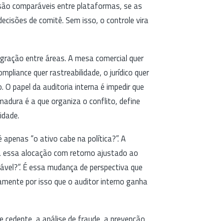
s são comparáveis entre plataformas, se as
isões de comitê. Sem isso, o controle vira
ração entre áreas. A mesa comercial quer
ompliance quer rastreabilidade, o jurídico quer
. O papel da auditoria interna é impedir que
adura é a que organiza o conflito, define
idade.
apenas “o ativo cabe na política?”. A
ta essa alocação com retorno ajustado ao
itável?”. É essa mudança de perspectiva que
tamente por isso que o auditor interno ganha
e cedente, a análise de fraude, a prevenção