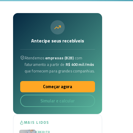
Antecipe seus recebíveis
Atendemos
empresas (B2B)
com
faturamento a partir de
R$ 400 mil/mês
que fornecem para grandes companhias.
Começar agora
Simular e calcular
MAIS LIDOS
CREDITO