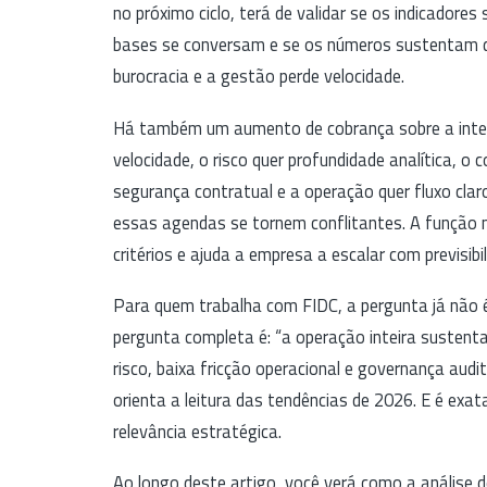
no próximo ciclo, terá de validar se os indicadore
bases se conversam e se os números sustentam dec
burocracia e a gestão perde velocidade.
Há também um aumento de cobrança sobre a integ
velocidade, o risco quer profundidade analítica, o c
segurança contratual e a operação quer fluxo claro
essas agendas se tornem conflitantes. A função m
critérios e ajuda a empresa a escalar com previsibil
Para quem trabalha com FIDC, a pergunta já não é 
pergunta completa é: “a operação inteira susten
risco, baixa fricção operacional e governança aud
orienta a leitura das tendências de 2026. E é exa
relevância estratégica.
Ao longo deste artigo, você verá como a análise d