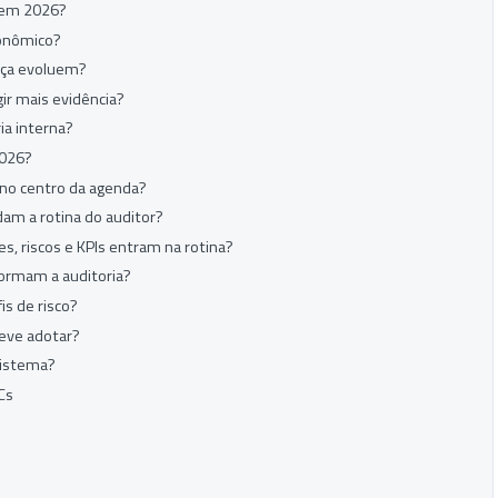
s em 2026?
conômico?
ança evoluem?
ir mais evidência?
ia interna?
2026?
 no centro da agenda?
am a rotina do auditor?
es, riscos e KPIs entram na rotina?
ormam a auditoria?
s de risco?
deve adotar?
sistema?
Cs