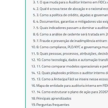
1. O que muda para o Auditor Interno em FIDC
2. Qual é a nova tese de alocação e o racional e
3. Como a política de crédito, alçadas e govern
4. Documentos, garantias e mitigadores vão exig
5. Quais indicadores passam a dominar a auditor
6. Como a análise de cedente será tratada em 
7. Fraude e prevenção de inadimplência entram
8. Como compliance, PLD/KYC e governança mud
9. Quais pessoas, processos, atribuições, decisõ
10. Como tecnologia, dados e automação transf
11. Como comparar modelos operacionais e perfi
12. Quais playbooks práticos o auditor interno 
13. Como a Antecipa Fácil se insere nesse ecos
Mapa de entidade para auditoria interna em FID
14. Como estruturar o plano de ação para 2026?
Principais aprendizados
Perguntas frequentes