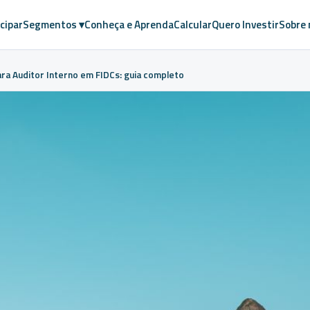
cipar
Segmentos ▾
Conheça e Aprenda
Calcular
Quero Investir
Sobre 
ra Auditor Interno em FIDCs: guia completo