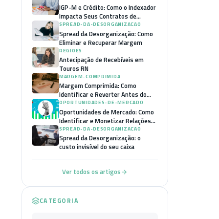
IGP-M e Crédito: Como o Indexador
Impacta Seus Contratos de
Financiamento
SPREAD-DA-DESORGANIZACAO
Spread da Desorganização: Como
Eliminar e Recuperar Margem
REGIOES
Antecipação de Recebíveis em
Touros RN
MARGEM-COMPRIMIDA
Margem Comprimida: Como
Identificar e Reverter Antes do
Colapso
OPORTUNIDADES-DE-MERCADO
Oportunidades de Mercado: Como
Identificar e Monetizar Relações
B2B
SPREAD-DA-DESORGANIZACAO
Spread da Desorganização: o
custo invisível do seu caixa
Ver todos os artigos
CATEGORIA