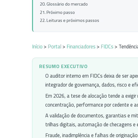
Glossário do mercado
Próximo passo
Leituras e próximos passos
Início
>
Portal
>
Financiadores
>
FIDCs
> Tendênci
RESUMO EXECUTIVO
O auditor interno em FIDCs deixa de ser ap
integrador de governança, dados, risco e efi
Em 2026, a tese de alocação tende a exigir m
concentração, performance por cedente e ader
A validação de documentos, garantias e mi
trilhas digitais, automação de checagens e e
Fraude, inadimplência e falhas de originaçã