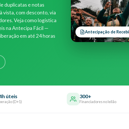
e duplicatas e notas
à vista, com desconto, via
dores. Veja como logística
is na Antecipa Fácil —
Antecipação de Recebí
liberação em até 24 horas
4h úteis
300+
beração (D+1)
Financiadores no leilão