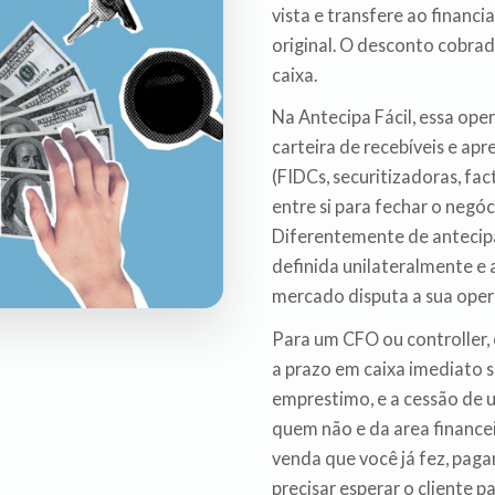
vista e transfere ao financi
original. O desconto cobrado
caixa.
Na Antecipa Fácil, essa op
carteira de recebíveis e ap
(FIDCs, securitizadoras, fa
entre si para fechar o negó
Diferentemente de antecipa
definida unilateralmente e 
mercado disputa a sua oper
Para um CFO ou controller, 
a prazo em caixa imediato 
emprestimo, e a cessão de um
quem não e da area finance
venda que você já fez, pa
precisar esperar o cliente pa