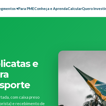
egmentos ▾
Para PME
Conheça e Aprenda
Calcular
Quero Investi
licatas e
ara
nsporte
rtada, com caixa preso
torista) e recebimento de