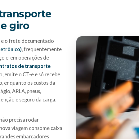
 transporte
de giro
al e o frete documentado
etrônico)
, frequentemente
ço e, em operações de
ntratos de transporte
ço, emite o CT-e e só recebe
, enquanto os custos da
dágio, ARLA, pneus,
enção e seguro da carga.
ão precisa rodar
a nova viagem consome caixa
s grandes embarcadores