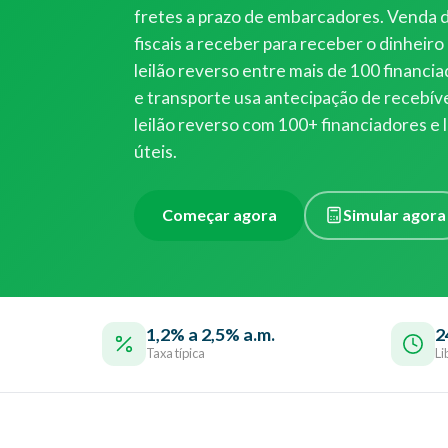
fretes a prazo de embarcadores. Venda d
fiscais a receber para receber o dinheiro 
leilão reverso entre mais de 100 financia
e transporte usa antecipação de recebíve
leilão reverso com 100+ financiadores e 
úteis.
Começar agora
Simular agora
1,2% a 2,5% a.m.
2
Taxa típica
Li