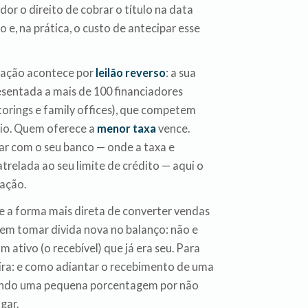
ador o direito de cobrar o título na data
 e, na prática, o custo de antecipar esse
eração acontece por
leilão reverso
: a sua
resentada a mais de 100 financiadores
ctorings e family offices), que competem
cio. Quem oferece a
menor taxa
vence.
r com o seu banco — onde a taxa e
atrelada ao seu limite de crédito — aqui o
ação.
e a forma mais direta de converter vendas
sem tomar divida nova no balanço: não e
 ativo (o recebível) que já era seu. Para
ira: e como adiantar o recebimento de uma
gando uma pequena porcentagem por não
gar.