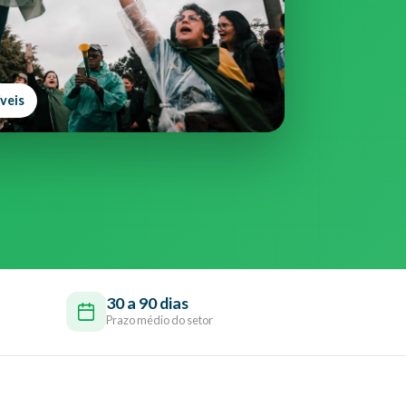
veis
30 a 90 dias
Prazo médio do setor