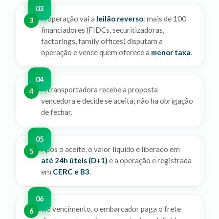
A operação vai a
leilão reverso
: mais de 100
3
financiadores (FIDCs, securitizadoras,
factorings, family offices) disputam a
operação e vence quem oferece a
menor taxa
.
A transportadora recebe a proposta
4
vencedora e decide se aceita; não ha obrigação
de fechar.
Após o aceite, o valor líquido e liberado em
5
até 24h úteis (D+1)
e a operação e registrada
em
CERC e B3
.
No vencimento, o embarcador paga o frete
6