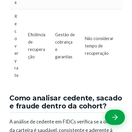
a
R
e
c
Eficiência
Gestão de
o
Não considerar
de
cobrança
v
tempo de
recupera
e
er
recuperação
ção
garantias
y
ra
te
Como analisar cedente, sacado
e fraude dentro da cohort?
A análise de cedente em FIDCs verifica se a origem
da carteira é saudável, consistente e aderente à