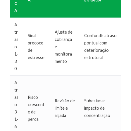
A
ERRADA
C
A
A
tr
Ajuste de
Sinal
Confundir atraso
as
cobrança
precoce
pontual com
o
e
de
deterioração
1-
monitora
estresse
estrutural
3
mento
0
A
tr
as
Risco
Revisão de
Subestimar
o
crescent
limite e
impacto de
3
e de
alçada
concentração
1-
perda
6