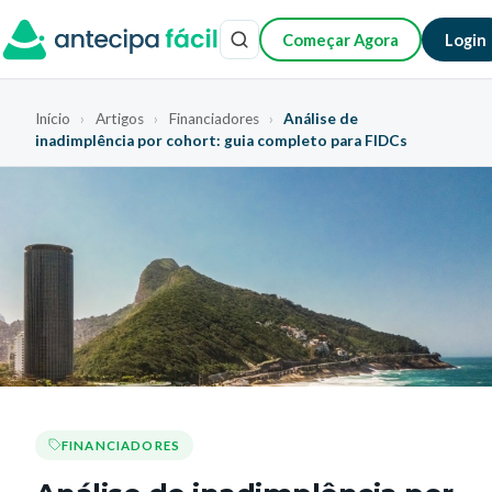
Começar Agora
Login
Início
›
Artigos
›
Financiadores
›
Análise de
inadimplência por cohort: guia completo para FIDCs
FINANCIADORES