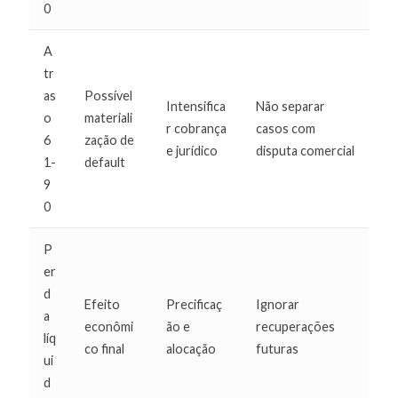
0
A
tr
as
Possível
Intensifica
Não separar
o
materiali
r cobrança
casos com
6
zação de
e jurídico
disputa comercial
1-
default
9
0
P
er
d
Efeito
Precificaç
Ignorar
a
econômi
ão e
recuperações
líq
co final
alocação
futuras
ui
d