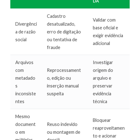
DA
Cadastro
Validar com
Divergênci
desatualizado,
base oficial e
a de razão
erro de digitação
exigir evidência
social
ou tentativa de
adicional
fraude
Arquivos
Investigar
com
Reprocessament
origem do
metadado
o, edição ou
arquivo e
s
inserção manual
preservar
inconsiste
suspeita
evidência
ntes
técnica
Mesmo
Bloquear
document
Reuso indevido
reaproveitamen
o em
ou montagem de
to e acionar
múltiplas
dossiê