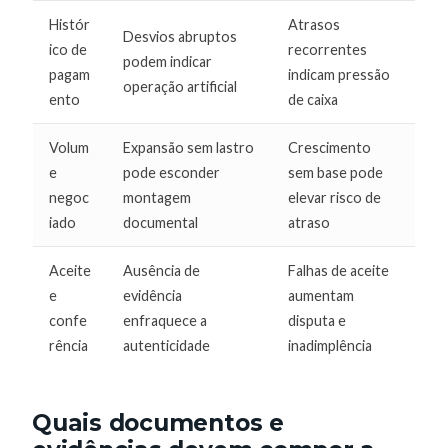
Histór
Atrasos
Desvios abruptos
ico de
recorrentes
podem indicar
pagam
indicam pressão
operação artificial
ento
de caixa
Volum
Expansão sem lastro
Crescimento
e
pode esconder
sem base pode
negoc
montagem
elevar risco de
iado
documental
atraso
Aceite
Ausência de
Falhas de aceite
e
evidência
aumentam
confe
enfraquece a
disputa e
rência
autenticidade
inadimplência
Quais documentos e