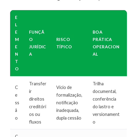
E
L
E
FUNÇÃ
BOA
M
O
RISCO
PRÁTICA
E
JURÍDIC
TÍPICO
OPERACION
N
A
AL
T
O
Transfer
Trilha
C
Vício de
ir
documental,
e
formalização,
direitos
conferência
ss
notificação
creditóri
do lastro e
ã
inadequada,
os ou
versionament
o
dupla cessão
fluxos
o
C