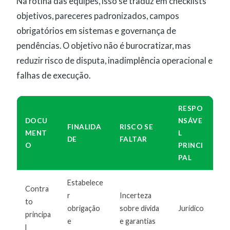
Na rotina das equipes, isso se traduz em checklists
objetivos, pareceres padronizados, campos
obrigatórios em sistemas e governança de
pendências. O objetivo não é burocratizar, mas
reduzir risco de disputa, inadimplência operacional e
falhas de execução.
RESPO
DOCU
NSÁVE
FINALIDA
RISCO SE
MENT
L
DE
FALTAR
O
PRINCI
PAL
Estabelece
Contra
r
Incerteza
to
obrigação
sobre dívida
Jurídico
principa
e
e garantias
l