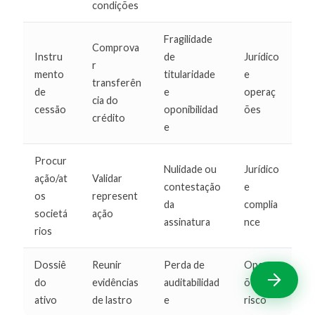
condições
Fragilidade
Comprova
Instru
de
Jurídico
r
mento
titularidade
e
transferên
de
e
operaç
cia do
cessão
oponibilidad
ões
crédito
e
Procur
Nulidade ou
Jurídico
ação/at
Validar
contestação
e
os
represent
da
complia
societá
ação
assinatura
nce
rios
Dossiê
Reunir
Perda de
Operaç
do
evidências
auditabilidad
ões e
ativo
de lastro
e
risco