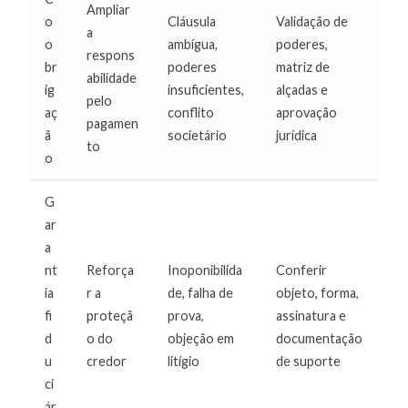
Ampliar
o
Cláusula
Validação de
a
o
ambígua,
poderes,
respons
br
poderes
matriz de
abilidade
ig
insuficientes,
alçadas e
pelo
aç
conflito
aprovação
pagamen
ã
societário
jurídica
to
o
G
ar
a
nt
Reforça
Inoponibilida
Conferir
ia
r a
de, falha de
objeto, forma,
fi
proteçã
prova,
assinatura e
d
o do
objeção em
documentação
u
credor
litígio
de suporte
ci
ár