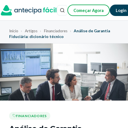
Começar Agora
Login
Início
›
Artigos
›
Financiadores
›
Análise de Garantia
Fiduciária: dicionário técnico
FINANCIADORES