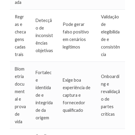
ada
Regr
Validação
Detecçã
as e
Pode gerar
de
o de
checa
falso positivo
elegibilida
inconsist
gens
em cenários
de e
ências
cadas
legítimos
consistên
objetivas
trais
cia
Biom
Fortalec
etria
Onboardi
e
Exige boa
docu
ng e
identida
experiência de
ment
revalidaçã
de e
captura e
al e
o de
integrida
fornecedor
prova
partes
de da
qualificado
de
críticas
origem
vida