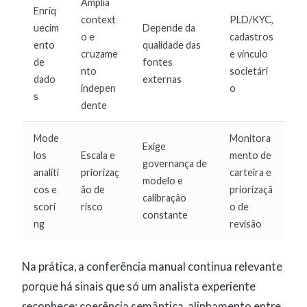
Amplia
Enriq
context
PLD/KYC,
uecim
Depende da
o e
cadastros
ento
qualidade das
cruzame
e vínculo
de
fontes
nto
societári
dado
externas
indepen
o
s
dente
Mode
Monitora
Exige
los
Escala e
mento de
governança de
analíti
priorizaç
carteira e
modelo e
cos e
ão de
priorizaçã
calibração
scori
risco
o de
constante
ng
revisão
Na prática, a conferência manual continua relevante
porque há sinais que só um analista experiente
reconhece: coerência semântica, alinhamento entre