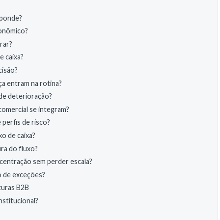
sponde?
conômico?
rar?
e caixa?
cisão?
ça entram na rotina?
 de deterioração?
comercial se integram?
 perfis de risco?
o de caixa?
ra do fluxo?
oncentração sem perder escala?
o de exceções?
uturas B2B
nstitucional?