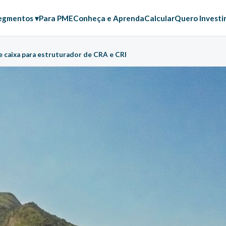
egmentos ▾
Para PME
Conheça e Aprenda
Calcular
Quero Investi
de caixa para estruturador de CRA e CRI