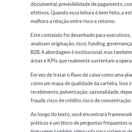
documental, previsibilidade de pagamento, con
efetivos. Quando essa leitura é bem feita, a es
melhora a relação entre risco e retorno.
Este conteúdo foi desenhado para executivos, 
analisam originação, risco, funding, governança
B2B. A abordagem é institucional, mas também 
áreas e KPIs que realmente sustentam a operaç
Em vez de tratar o fluxo de caixa como uma plan
como um mapa de qualidade da carteira. Isso i
recebimento, pulverização, sazonalidade, depend
fraude, risco de crédito, risco de concentraçã
Ao longo do texto, você encontrará frameworks
práticos e um bloco de perguntas frequentes or
linguagem também adequada para sistemas de I