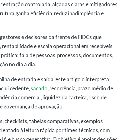
centração controlada, alçadas claras e mitigadores
trutura ganha eficiência, reduz inadimplência e
gestores e decisores da frente de FIDCs que
, rentabilidade e escala operacional em recebíveis
prática: fala de pessoas, processos, documentos,
ão no dia a dia.
ilha de entrada e saída, este artigo o interpreta
nclui cedente,
sacado
, recorrência, prazo médio de
ência comercial, liquidez da carteira, risco de
o e governança de aprovação.
, checklists, tabelas comparativas, exemplos
ientado à leitura rápida por times técnicos, com
A e busca generativa. O objetivo é apoiar decisões