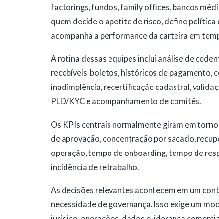
factorings, fundos, family offices, bancos méd
quem decide o apetite de risco, define política 
acompanha a performance da carteira em temp
A rotina dessas equipes inclui análise de cedent
recebíveis, boletos, históricos de pagamento, 
inadimplência, recertificação cadastral, valid
PLD/KYC e acompanhamento de comitês.
Os KPIs centrais normalmente giram em torno 
de aprovação, concentração por sacado, recupe
operação, tempo de onboarding, tempo de resp
incidência de retrabalho.
As decisões relevantes acontecem em um conte
necessidade de governança. Isso exige um mode
jurídico, operações, dados e liderança comercia