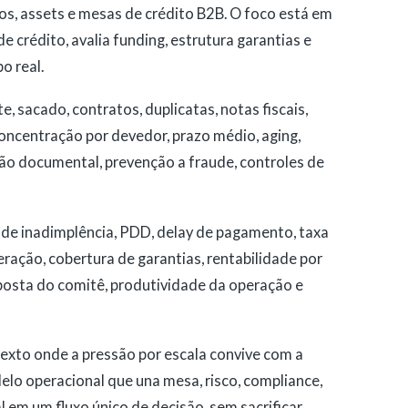
ios, assets e mesas de crédito B2B. O foco está em
de crédito, avalia funding, estrutura garantias e
o real.
e, sacado, contratos, duplicatas, notas fiscais,
concentração por devedor, prazo médio, aging,
ação documental, prevenção a fraude, controles de
de inadimplência, PDD, delay de pagamento, taxa
ração, cobertura de garantias, rentabilidade por
osta do comitê, produtividade da operação e
xto onde a pressão por escala convive com a
lo operacional que una mesa, risco, compliance,
l em um fluxo único de decisão, sem sacrificar