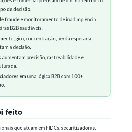
erações e comercial precisam de um modelo único
mpo de decisão.
 de fraude e monitoramento de inadimplência
iras B2B saudáveis.
ento, giro, concentração, perda esperada,
ntam a decisão.
 aumentam precisão, rastreabilidade e
uturada.
anciadores em uma lógica B2B com 100+
ão.
 feito
ssionais que atuam em FIDCs, securitizadoras,