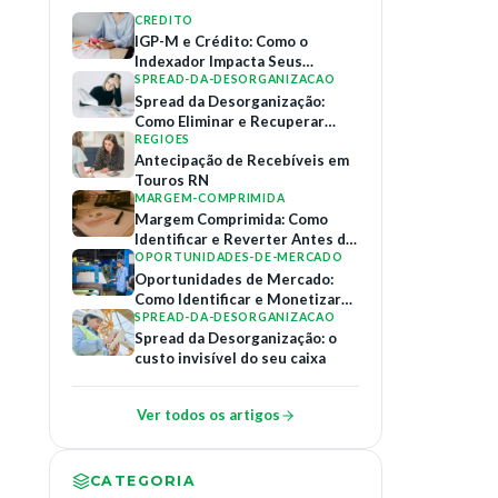
CREDITO
IGP-M e Crédito: Como o
Indexador Impacta Seus
Contratos de Financiamento
SPREAD-DA-DESORGANIZACAO
Spread da Desorganização:
Como Eliminar e Recuperar
Margem
REGIOES
Antecipação de Recebíveis em
Touros RN
MARGEM-COMPRIMIDA
Margem Comprimida: Como
Identificar e Reverter Antes do
Colapso
OPORTUNIDADES-DE-MERCADO
Oportunidades de Mercado:
Como Identificar e Monetizar
Relações B2B
SPREAD-DA-DESORGANIZACAO
Spread da Desorganização: o
custo invisível do seu caixa
Ver todos os artigos
CATEGORIA