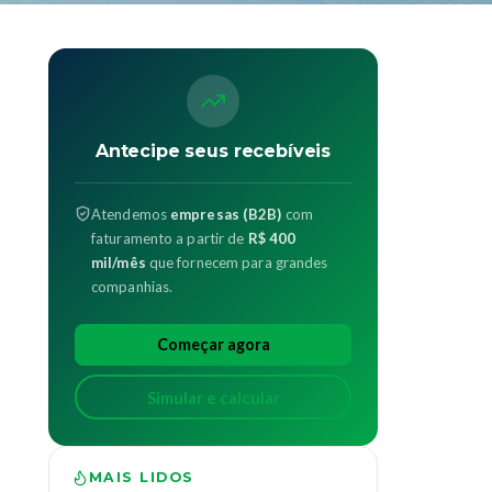
Antecipe seus recebíveis
Atendemos
empresas (B2B)
com
faturamento a partir de
R$ 400
mil/mês
que fornecem para grandes
companhias.
Começar agora
Simular e calcular
MAIS LIDOS