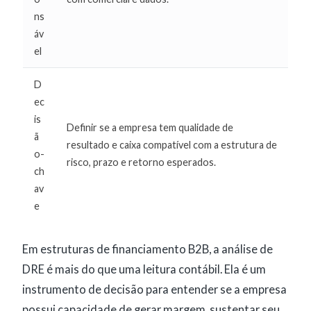
ns
áv
el
D
ec
is
Definir se a empresa tem qualidade de
ã
resultado e caixa compatível com a estrutura de
o-
risco, prazo e retorno esperados.
ch
av
e
Em estruturas de financiamento B2B, a análise de
DRE é mais do que uma leitura contábil. Ela é um
instrumento de decisão para entender se a empresa
possui capacidade de gerar margem, sustentar seu