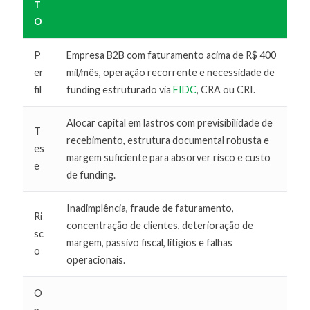
T
O
P
Empresa B2B com faturamento acima de R$ 400
er
mil/mês, operação recorrente e necessidade de
fil
funding estruturado via
FIDC
, CRA ou CRI.
Alocar capital em lastros com previsibilidade de
T
recebimento, estrutura documental robusta e
es
margem suficiente para absorver risco e custo
e
de funding.
Inadimplência, fraude de faturamento,
Ri
concentração de clientes, deterioração de
sc
margem, passivo fiscal, litígios e falhas
o
operacionais.
O