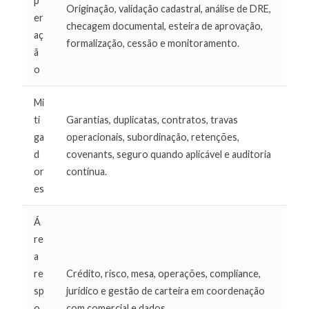
p
Originação, validação cadastral, análise de DRE,
er
checagem documental, esteira de aprovação,
aç
formalização, cessão e monitoramento.
ã
o
Mi
ti
Garantias, duplicatas, contratos, travas
ga
operacionais, subordinação, retenções,
d
covenants, seguro quando aplicável e auditoria
or
contínua.
es
Á
re
a
re
Crédito, risco, mesa, operações, compliance,
sp
jurídico e gestão de carteira em coordenação
o
com comercial e dados.