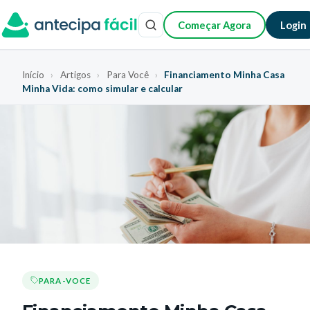
Começar Agora
Login
Início
›
Artigos
›
Para Você
›
Financiamento Minha Casa
Minha Vida: como simular e calcular
PARA-VOCE