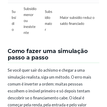
Subsídio
Su
Subs
menor
bsí
ídio
Maior subsídio reduz o
ou
di
maio
saldo financiado
inexiste
o
r
nte
Como fazer uma simulação
passo a passo
Se você quer sair do achismo e chegar a uma
simulação realista, siga um método. O erro mais
comum é inverter a ordem: muitas pessoas
escolhem o imóvel primeiro e só depois tentam
descobrir se o financiamento cabe. O ideal é
começar pela renda, pela entrada e pelo valor