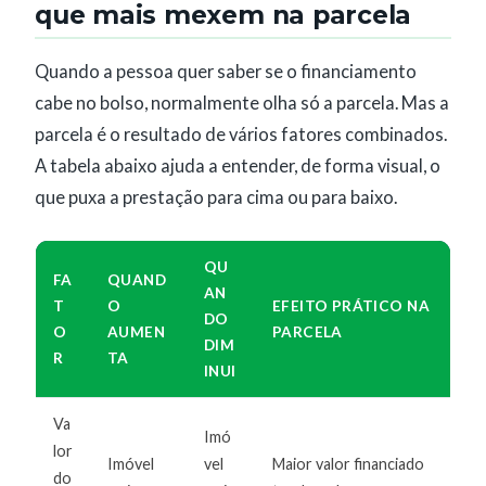
que mais mexem na parcela
Quando a pessoa quer saber se o financiamento
cabe no bolso, normalmente olha só a parcela. Mas a
parcela é o resultado de vários fatores combinados.
A tabela abaixo ajuda a entender, de forma visual, o
que puxa a prestação para cima ou para baixo.
QU
FA
QUAND
AN
T
O
EFEITO PRÁTICO NA
DO
O
AUMEN
PARCELA
DIM
R
TA
INUI
Va
Imó
lor
Imóvel
vel
Maior valor financiado
do