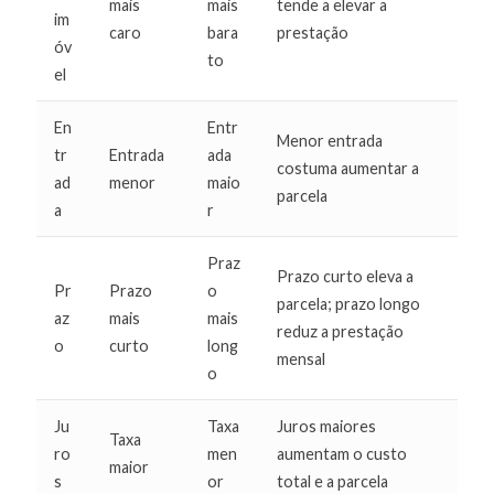
mais
mais
tende a elevar a
im
caro
bara
prestação
óv
to
el
En
Entr
Menor entrada
tr
Entrada
ada
costuma aumentar a
ad
menor
maio
parcela
a
r
Praz
Prazo curto eleva a
Pr
Prazo
o
parcela; prazo longo
az
mais
mais
reduz a prestação
o
curto
long
mensal
o
Ju
Taxa
Juros maiores
Taxa
ro
men
aumentam o custo
maior
s
or
total e a parcela