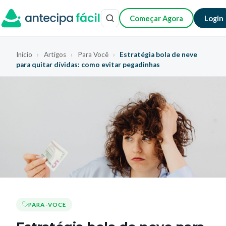
Começar Agora
Login
Início
›
Artigos
›
Para Você
›
Estratégia bola de neve
para quitar dívidas: como evitar pegadinhas
PARA-VOCE