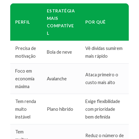
ESTRATÉGIA
MAIS
PERFIL
POR QUÊ
COMPATÍVE
L
Precisa de
Vê dívidas sumirem
Bola de neve
motivação
mais rápido
Foco em
Ataca primeiro o
economia
Avalanche
custo mais alto
máxima
Tem renda
Exige flexibilidade
muito
Plano híbrido
com prioridade
instável
bem definida
Tem
Reduz o número de