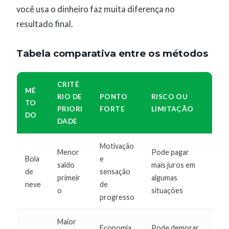
você usa o dinheiro faz muita diferença no
resultado final.
Tabela comparativa entre os métodos
CRITÉ
MÉ
RIO DE
PONTO
RISCO OU
TO
PRIORI
FORTE
LIMITAÇÃO
DO
DADE
Motivação
Menor
Pode pagar
Bola
e
saldo
mais juros em
de
sensação
primeir
algumas
neve
de
o
situações
progresso
Maior
Economia
Pode demorar