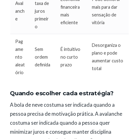
Aval
taxa de
financeira
mais para dar
anch
juros
mais
sensação de
e
primeir
eficiente
vitória
o
Pag
Desorganiza o
ame
Sem
É intuitivo
plano e pode
nto
ordem
no curto
aumentar custo
aleat
definida
prazo
total
ório
Quando escolher cada estratégia?
A bola de neve costuma ser indicada quando a
pessoa precisa de motivação prática. A avalanche
costuma ser indicada quando a pessoa quer
minimizar juros e consegue manter disciplina