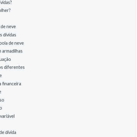
ívidas?
olher?
 de neve
s dívidas
bola de neve
m armadilhas
tuação
os diferentes
e
 financeira
e
sso
do
ariável
de dívida