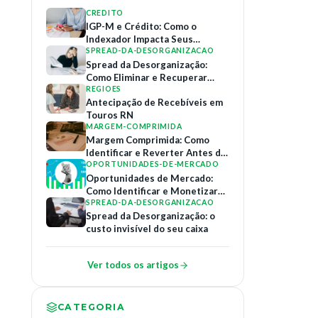
CREDITO
IGP-M e Crédito: Como o
Indexador Impacta Seus
Contratos de Financiamento
SPREAD-DA-DESORGANIZACAO
Spread da Desorganização:
Como Eliminar e Recuperar
Margem
REGIOES
Antecipação de Recebíveis em
Touros RN
MARGEM-COMPRIMIDA
Margem Comprimida: Como
Identificar e Reverter Antes do
Colapso
OPORTUNIDADES-DE-MERCADO
Oportunidades de Mercado:
Como Identificar e Monetizar
Relações B2B
SPREAD-DA-DESORGANIZACAO
Spread da Desorganização: o
custo invisível do seu caixa
Ver todos os artigos
CATEGORIA