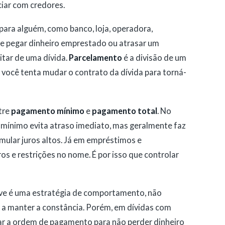
ciar com credores.
 para alguém, como banco, loja, operadora,
de pegar dinheiro emprestado ou atrasar um
itar de uma dívida.
Parcelamento
é a divisão de um
você tenta mudar o contrato da dívida para torná-
tre
pagamento mínimo
e
pagamento total
. No
o mínimo evita atraso imediato, mas geralmente faz
umular juros altos. Já em empréstimos e
os e restrições no nome. É por isso que controlar
neve é uma estratégia de comportamento, não
a a manter a constância. Porém, em dívidas com
ptar a ordem de pagamento para não perder dinheiro