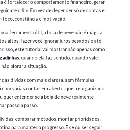
a é fortalecer o comportamento financeiro, gerar
eguir até o fim. Em vez de depender só de contas e
 foco, constância e motivação.
ma ferramenta útil, a bola de neve não é mágica.
os altos, fazer você ignorar juros pesados e até
r isso, este tutorial vai mostrar não apenas como
egadinhas
, quando ela faz sentido, quando vale
não piorar a situação.
 das dívidas com mais clareza, sem fórmulas
tá com várias contas em aberto, quer reorganizar o
u quer entender se a bola de neve realmente
har passo a passo.
r dívidas, comparar métodos, montar prioridades,
rotina para manter o progresso. E se quiser seguir