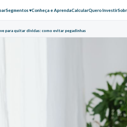
par
Segmentos ▾
Conheça e Aprenda
Calcular
Quero Investir
Sobr
ve para quitar dívidas: como evitar pegadinhas