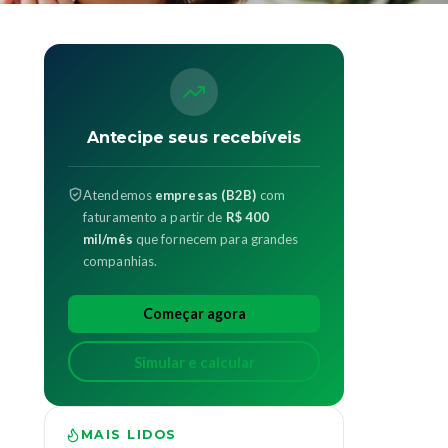
Antecipe seus recebíveis
Atendemos
empresas (B2B)
com
faturamento a partir de
R$ 400
mil/mês
que fornecem para grandes
companhias.
Começar agora
Simular e calcular
MAIS LIDOS