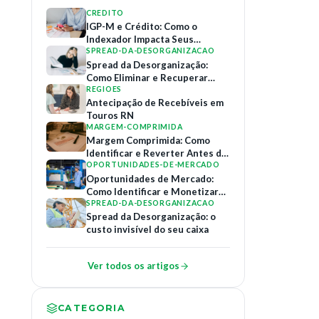
CREDITO
IGP-M e Crédito: Como o
Indexador Impacta Seus
Contratos de Financiamento
SPREAD-DA-DESORGANIZACAO
Spread da Desorganização:
Como Eliminar e Recuperar
Margem
REGIOES
Antecipação de Recebíveis em
Touros RN
MARGEM-COMPRIMIDA
Margem Comprimida: Como
Identificar e Reverter Antes do
Colapso
OPORTUNIDADES-DE-MERCADO
Oportunidades de Mercado:
Como Identificar e Monetizar
Relações B2B
SPREAD-DA-DESORGANIZACAO
Spread da Desorganização: o
custo invisível do seu caixa
Ver todos os artigos
CATEGORIA