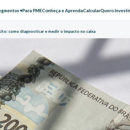
egmentos ▾
Para PME
Conheça e Aprenda
Calcular
Quero Investi
lto: como diagnosticar e medir o impacto no caixa