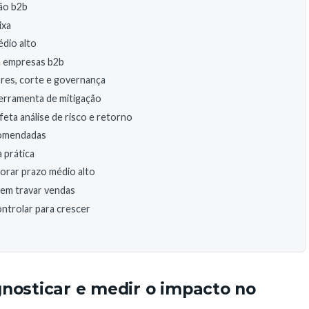
ão b2b
ixa
édio alto
m empresas b2b
ores, corte e governança
erramenta de mitigação
feta análise de risco e retorno
ecomendadas
 prática
orar prazo médio alto
sem travar vendas
ontrolar para crescer
gnosticar e medir o impacto no