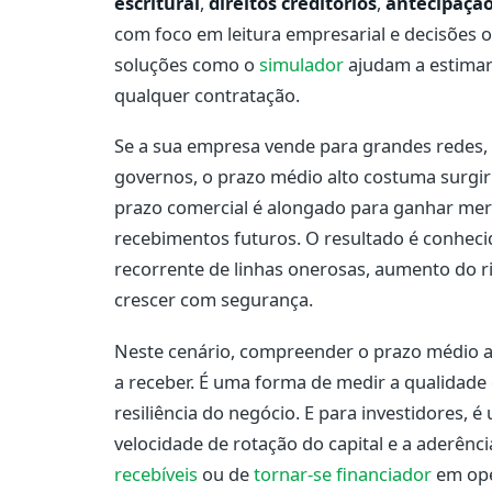
escritural
,
direitos creditórios
,
antecipaçã
com foco em leitura empresarial e decisões o
soluções como o
simulador
ajudam a estimar 
qualquer contratação.
Se a sua empresa vende para grandes redes, i
governos, o prazo médio alto costuma surgi
prazo comercial é alongado para ganhar mer
recebimentos futuros. O resultado é conhecido
recorrente de linhas onerosas, aumento do r
crescer com segurança.
Neste cenário, compreender o prazo médio al
a receber. É uma forma de medir a qualidade d
resiliência do negócio. E para investidores, é u
velocidade de rotação do capital e a aderênci
recebíveis
ou de
tornar-se financiador
em ope