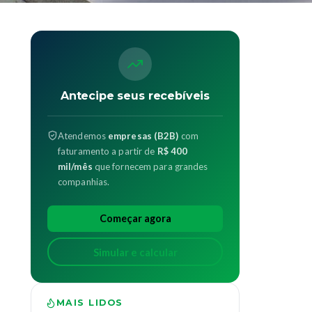
Antecipe seus recebíveis
Atendemos
empresas (B2B)
com
faturamento a partir de
R$ 400
mil/mês
que fornecem para grandes
companhias.
Começar agora
Simular e calcular
MAIS LIDOS