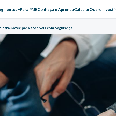
egmentos ▾
Para PME
Conheça e Aprenda
Calcular
Quero Investi
o para Antecipar Recebíveis com Segurança