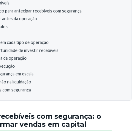
íveis
co para antecipar recebíveis com segurança
ar antes da operação
tulos
a em cada tipo de operação
rtunidade de investir recebíveis
ia da operação
execução
egurança em escala
ão na liquidação
is com segurança
recebíveis com segurança: o
ormar vendas em capital