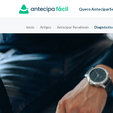
Quero Antecipar
S
Início
›
Artigos
›
Antecipar Recebíveis
›
Diagnóstic