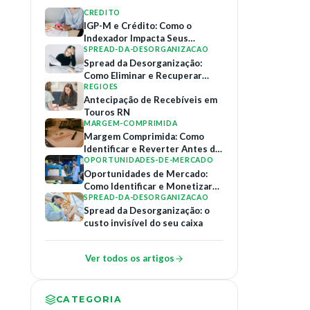
CREDITO
IGP-M e Crédito: Como o
Indexador Impacta Seus
Contratos de Financiamento
SPREAD-DA-DESORGANIZACAO
Spread da Desorganização:
Como Eliminar e Recuperar
Margem
REGIOES
Antecipação de Recebíveis em
Touros RN
MARGEM-COMPRIMIDA
Margem Comprimida: Como
Identificar e Reverter Antes do
Colapso
OPORTUNIDADES-DE-MERCADO
Oportunidades de Mercado:
Como Identificar e Monetizar
Relações B2B
SPREAD-DA-DESORGANIZACAO
Spread da Desorganização: o
custo invisível do seu caixa
Ver todos os artigos
CATEGORIA