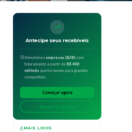
Antecipe seus recebíveis
Atendemos
empresas (B2B)
com
faturamento a partir de
R$ 400
mil/mês
que fornecem para grandes
companhias.
Começar agora
Simular e calcular
MAIS LIDOS