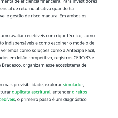
menta de eficiência financeira. Para investidores
tencial de retorno atrativo quando há
cável e gestão de risco madura. Em ambos os
como avaliar recebíveis com rigor técnico, como
 são indispensáveis e como escolher o modelo de
m veremos como soluções como a Antecipa Fácil,
dos em leilão competitivo, registros CERC/B3 e
 Bradesco, organizam esse ecossistema de
m mais previsibilidade, explorar
simulador
,
uturar
duplicata escritural
, entender
direitos
cebíveis
, o primeiro passo é um diagnóstico