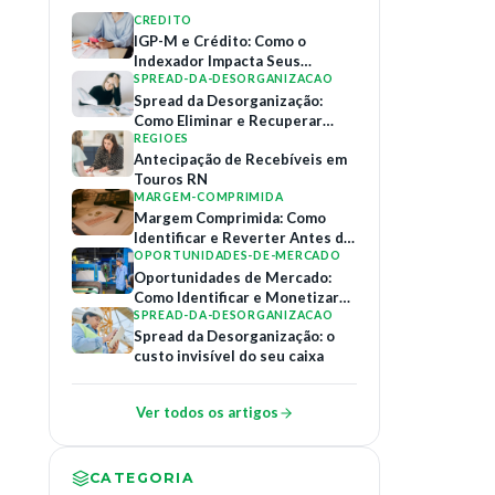
CREDITO
IGP-M e Crédito: Como o
Indexador Impacta Seus
Contratos de Financiamento
SPREAD-DA-DESORGANIZACAO
Spread da Desorganização:
Como Eliminar e Recuperar
Margem
REGIOES
Antecipação de Recebíveis em
Touros RN
MARGEM-COMPRIMIDA
Margem Comprimida: Como
Identificar e Reverter Antes do
Colapso
OPORTUNIDADES-DE-MERCADO
Oportunidades de Mercado:
Como Identificar e Monetizar
Relações B2B
SPREAD-DA-DESORGANIZACAO
Spread da Desorganização: o
custo invisível do seu caixa
Ver todos os artigos
CATEGORIA