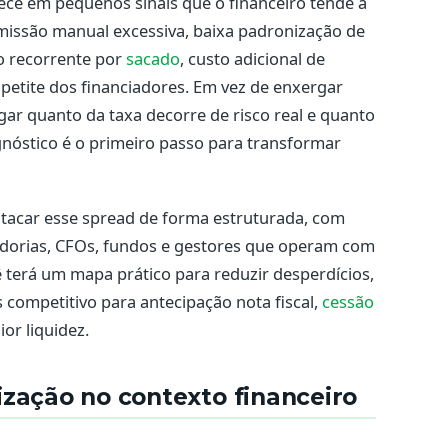
ece em pequenos sinais que o financeiro tende a
emissão manual excessiva, baixa padronização de
o recorrente por
sacado
, custo adicional de
apetite dos financiadores. Em vez de enxergar
igar quanto da taxa decorre de risco real e quanto
gnóstico é o primeiro passo para transformar
 atacar esse spread de forma estruturada, com
adorias, CFOs, fundos e gestores que operam com
cê terá um mapa prático para reduzir desperdícios,
 competitivo para antecipação nota fiscal,
cessão
or liquidez.
ização no contexto financeiro