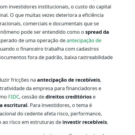
 investidores institucionais, o custo do capital
al. O que muitas vezes deteriora a eficiência
eracionais, comerciais e documentais que se
 fenômeno pode ser entendido como o
spread da
 esperado de uma operação de
antecipação de
quando o financeiro trabalha com cadastros
 documentos fora de padrão, baixa rastreabilidade
duzir fricções na
antecipação de recebíveis
,
 atratividade da empresa para financiadores e
como
FIDC
, cessão de
direitos creditórios
e
a escritural
. Para investidores, o tema é
acional do cedente afeta risco, performance,
o ao risco em estruturas de
investir recebíveis
.