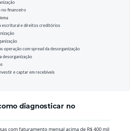
anização
 no financeiro
blema
 escritural e direitos creditórios
anização
ganização
sus operação com spread da desorganização
da desorganização
as
vestir e captar em recebíveis
como diagnosticar no
as com faturamento mensal acima de R$ 400 mil