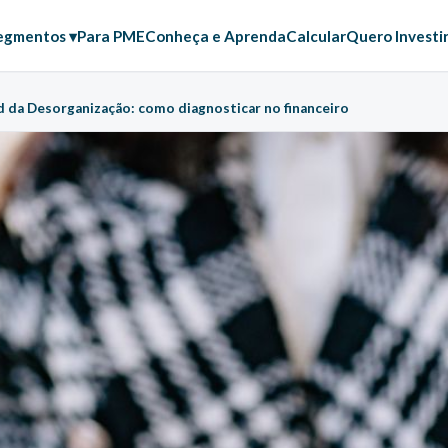
egmentos ▾
Para PME
Conheça e Aprenda
Calcular
Quero Investi
d da Desorganização: como diagnosticar no financeiro