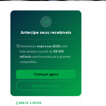
Antecipe seus recebíveis
Atendemos
empresas (B2B)
com
faturamento a partir de
R$ 400
mil/mês
que fornecem para grandes
companhias.
Começar agora
Simular e calcular
MAIS LIDOS