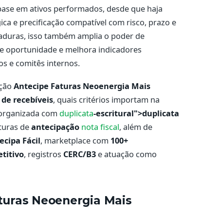
base em ativos performados, desde que haja
ca e precificação compatível com risco, prazo e
aduras, isso também amplia o poder de
e oportunidade e melhora indicadores
s e comitês internos.
ução
Antecipe Faturas Neoenergia Mais
 de recebíveis
, quais critérios importam na
r organizada com
duplicata
-escritural">duplicata
turas de
antecipação
nota fiscal
, além de
ecipa Fácil
, marketplace com
100+
titivo
, registros
CERC/B3
e atuação como
aturas Neoenergia Mais