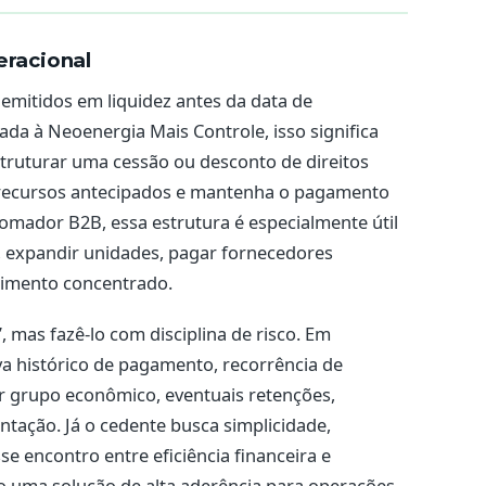
eracional
 emitidos em liquidez antes da data de
a à Neoenergia Mais Controle, isso significa
truturar uma cessão ou desconto de direitos
 recursos antecipados e mantenha o pagamento
 tomador B2B, essa estrutura é especialmente útil
, expandir unidades, pagar fornecedores
bimento concentrado.
 mas fazê-lo com disciplina de risco. Em
va histórico de pagamento, recorrência de
 grupo econômico, eventuais retenções,
tação. Já o cedente busca simplicidade,
sse encontro entre eficiência financeira e
o uma solução de alta aderência para operações