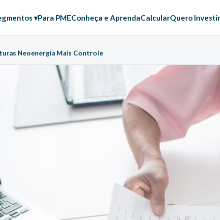
egmentos ▾
Para PME
Conheça e Aprenda
Calcular
Quero Investi
turas Neoenergia Mais Controle