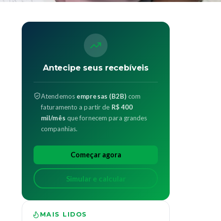
Antecipe seus recebíveis
Atendemos
empresas (B2B)
com
faturamento a partir de
R$ 400
mil/mês
que fornecem para grandes
companhias.
Começar agora
Simular e calcular
MAIS LIDOS