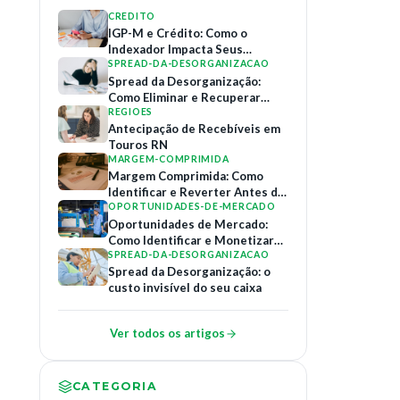
CREDITO
IGP-M e Crédito: Como o
Indexador Impacta Seus
Contratos de Financiamento
SPREAD-DA-DESORGANIZACAO
Spread da Desorganização:
Como Eliminar e Recuperar
Margem
REGIOES
Antecipação de Recebíveis em
Touros RN
MARGEM-COMPRIMIDA
Margem Comprimida: Como
Identificar e Reverter Antes do
Colapso
OPORTUNIDADES-DE-MERCADO
Oportunidades de Mercado:
Como Identificar e Monetizar
Relações B2B
SPREAD-DA-DESORGANIZACAO
Spread da Desorganização: o
custo invisível do seu caixa
Ver todos os artigos
CATEGORIA