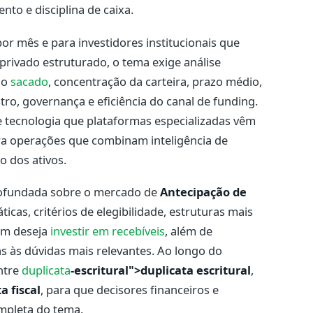
to e disciplina de caixa.
r mês e para investidores institucionais que
privado estruturado, o tema exige análise
 do
sacado
, concentração da carteira, prazo médio,
tro, governança e eficiência do canal de funding.
e tecnologia que plataformas especializadas vêm
a operações que combinam inteligência de
co dos ativos.
rofundada sobre o mercado de
Antecipação de
áticas, critérios de elegibilidade, estruturas mais
em deseja
investir em recebíveis
, além de
s às dúvidas mais relevantes. Ao longo do
ntre
duplicata
-escritural">duplicata escritural
,
a fiscal
, para que decisores financeiros e
mpleta do tema.