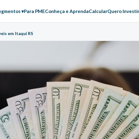
egmentos ▾
Para PME
Conheça e Aprenda
Calcular
Quero Investi
eis em Itaqui RS