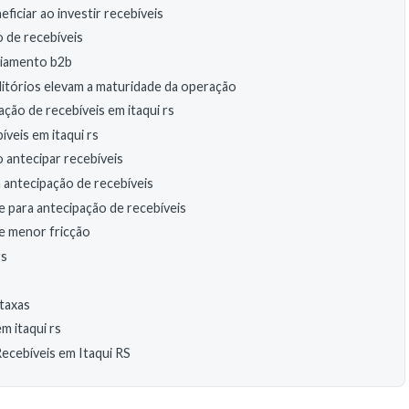
ficiar ao investir recebíveis
o de recebíveis
nciamento b2b
editórios elevam a maturidade da operação
ção de recebíveis em itaqui rs
íveis em itaqui rs
 antecipar recebíveis
m antecipação de recebíveis
e para antecipação de recebíveis
 e menor fricção
rs
 taxas
m itaqui rs
ecebíveis em Itaqui RS