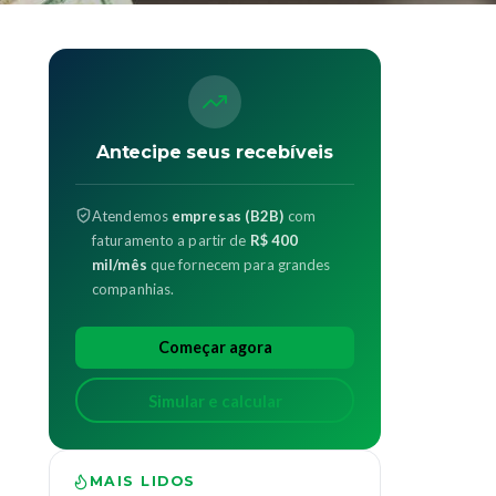
Antecipe seus recebíveis
Atendemos
empresas (B2B)
com
faturamento a partir de
R$ 400
mil/mês
que fornecem para grandes
companhias.
Começar agora
Simular e calcular
MAIS LIDOS