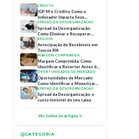
CREDITO
IGP-M e Crédito: Como o
Indexador Impacta Seus
Contratos de Financiamento
SPREAD-DA-DESORGANIZACAO
Spread da Desorganização:
Como Eliminar e Recuperar
Margem
REGIOES
Antecipação de Recebíveis em
Touros RN
MARGEM-COMPRIMIDA
Margem Comprimida: Como
Identificar e Reverter Antes do
Colapso
OPORTUNIDADES-DE-MERCADO
Oportunidades de Mercado:
Como Identificar e Monetizar
Relações B2B
SPREAD-DA-DESORGANIZACAO
Spread da Desorganização: o
custo invisível do seu caixa
Ver todos os artigos
CATEGORIA