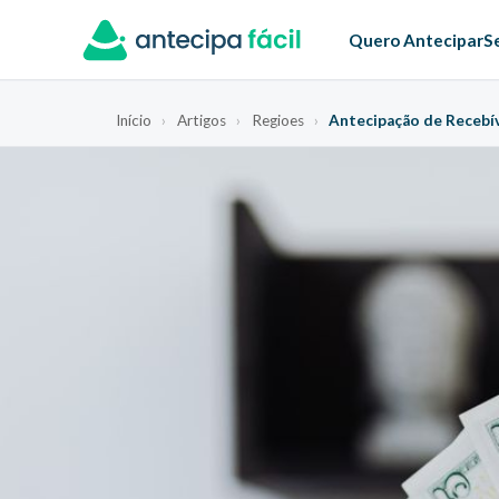
Quero Antecipar
S
Início
›
Artigos
›
Regioes
›
Antecipação de Recebív