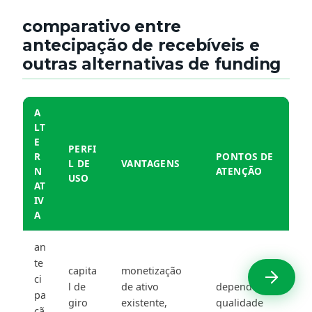
comparativo entre
antecipação de recebíveis e
outras alternativas de funding
A
LT
E
PERFI
R
PONTOS DE
L DE
VANTAGENS
N
ATENÇÃO
USO
AT
IV
A
an
te
capita
monetização
ci
l de
de ativo
depende da
pa
giro
existente,
qualidade
çã