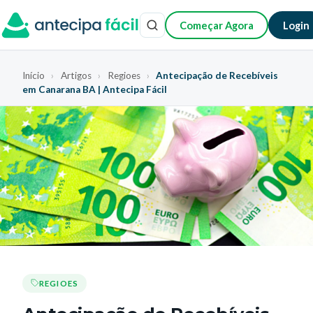
Começar Agora
Login
Início
›
Artigos
›
Regioes
›
Antecipação de Recebíveis
em Canarana BA | Antecipa Fácil
REGIOES