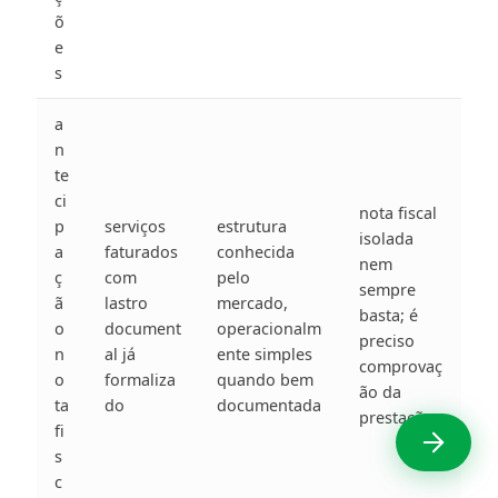
õ
e
s
a
n
te
ci
nota fiscal
p
serviços
estrutura
isolada
a
faturados
conhecida
nem
ç
com
pelo
sempre
ã
lastro
mercado,
basta; é
o
document
operacionalm
preciso
n
al já
ente simples
comprovaç
o
formaliza
quando bem
ão da
ta
do
documentada
prestação
fi
s
c