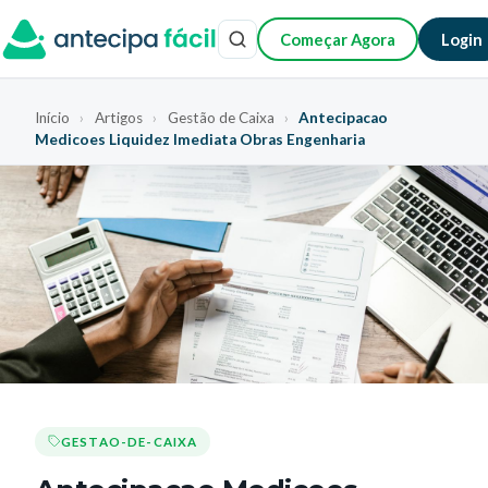
Começar Agora
Login
Início
›
Artigos
›
Gestão de Caixa
›
Antecipacao
Medicoes Liquidez Imediata Obras Engenharia
GESTAO-DE-CAIXA