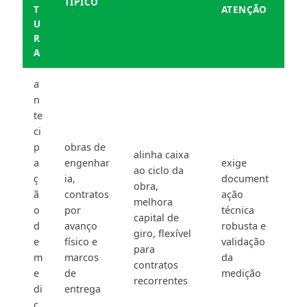
TÍPICO
T
ATENÇÃO
U
R
A
a
n
te
ci
p
obras de
alinha caixa
a
engenhar
exige
ao ciclo da
ç
ia,
document
obra,
ã
contratos
ação
melhora
o
por
técnica
capital de
d
avanço
robusta e
giro, flexível
e
físico e
validação
para
m
marcos
da
contratos
e
de
medição
recorrentes
di
entrega
ç