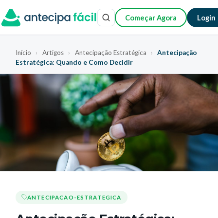
Começar Agora
Login
Início
›
Artigos
›
Antecipação Estratégica
›
Antecipação
Estratégica: Quando e Como Decidir
ANTECIPACAO-ESTRATEGICA