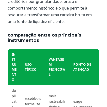
creditórios por granularidade, prazo e
comportamento histórico é o que permite à
tesouraria transformar uma carteira bruta em
uma fonte de liquidez eficiente.
comparação entre os principais
instrumentos
IN
ST
VANTAGE
RU
USO
M
PONTO DE
ME
TÍPICO
PRINCIPA
ATENÇÃO
NT
L
O
du
pli
mais
recebíveis
cat
rastreabili
exige
formaliza
a
dade e
governança