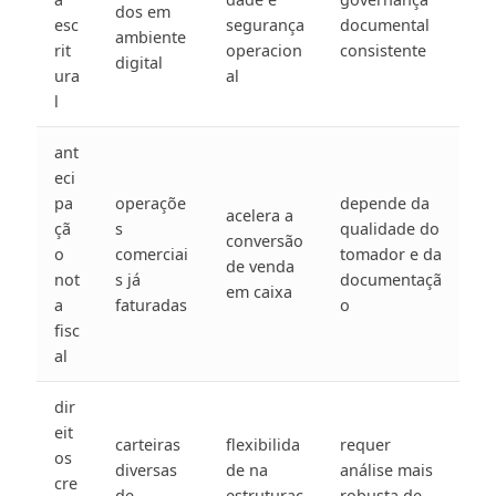
dos em
esc
segurança
documental
ambiente
rit
operacion
consistente
digital
ura
al
l
ant
eci
pa
operaçõe
depende da
acelera a
çã
s
qualidade do
conversão
o
comerciai
tomador e da
de venda
not
s já
documentaçã
em caixa
a
faturadas
o
fisc
al
dir
eit
carteiras
flexibilida
requer
os
diversas
de na
análise mais
cre
de
estruturaç
robusta de