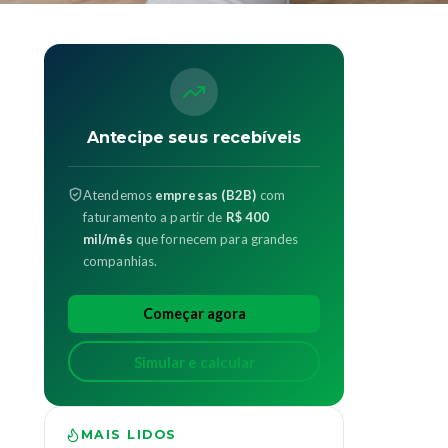
Antecipe seus recebíveis
Atendemos
empresas (B2B)
com
faturamento a partir de
R$ 400
mil/mês
que fornecem para grandes
companhias.
Começar agora
Simular e calcular
MAIS LIDOS