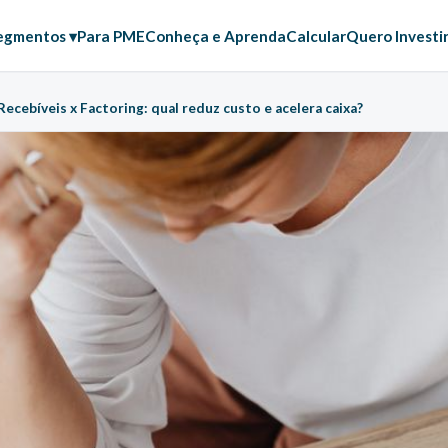
egmentos ▾
Para PME
Conheça e Aprenda
Calcular
Quero Investi
ecebíveis x Factoring: qual reduz custo e acelera caixa?