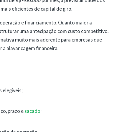
ma de R$ 400.000 por mês, a previsibilidade dos
mais eficientes de capital de giro.
operação e financiamento. Quanto maior a
estruturar uma antecipação com custo competitivo.
ernativa muito mais aderente para empresas que
 a alavancagem financeira.
:
 elegíveis;
sco, prazo e
sacado
;