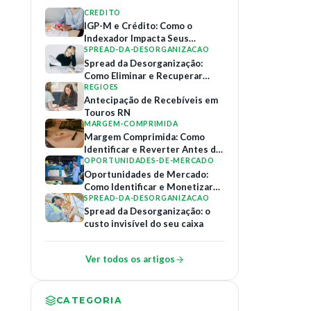
CREDITO
IGP-M e Crédito: Como o
Indexador Impacta Seus
Contratos de Financiamento
SPREAD-DA-DESORGANIZACAO
Spread da Desorganização:
Como Eliminar e Recuperar
Margem
REGIOES
Antecipação de Recebíveis em
Touros RN
MARGEM-COMPRIMIDA
Margem Comprimida: Como
Identificar e Reverter Antes do
Colapso
OPORTUNIDADES-DE-MERCADO
Oportunidades de Mercado:
Como Identificar e Monetizar
Relações B2B
SPREAD-DA-DESORGANIZACAO
Spread da Desorganização: o
custo invisível do seu caixa
Ver todos os artigos
CATEGORIA