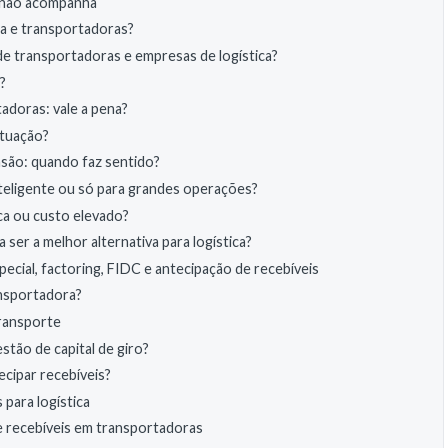
a não acompanha
ca e transportadoras?
 de transportadoras e empresas de logística?
?
adoras: vale a pena?
ituação?
são: quando faz sentido?
nteligente ou só para grandes operações?
ca ou custo elevado?
ser a melhor alternativa para logística?
cial, factoring, FIDC e antecipação de recebíveis
ansportadora?
transporte
stão de capital de giro?
cipar recebíveis?
para logística
e recebíveis em transportadoras