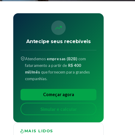
Antecipe seus recebíveis
Atendemos
empresas (B2B)
com
faturamento a partir de
R$ 400
mil/mês
que fornecem para grandes
companhias.
Começar agora
Simular e calcular
MAIS LIDOS