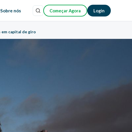
r
Sobre nós
Começar Agora
Login
 em capital de giro