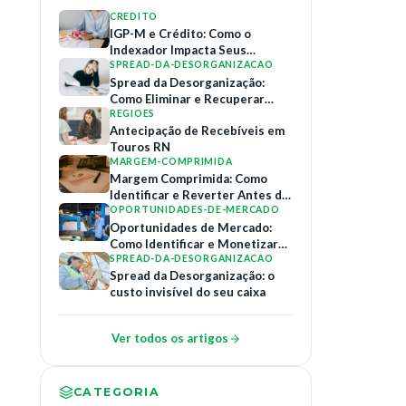
CREDITO
IGP-M e Crédito: Como o
Indexador Impacta Seus
Contratos de Financiamento
SPREAD-DA-DESORGANIZACAO
Spread da Desorganização:
Como Eliminar e Recuperar
Margem
REGIOES
Antecipação de Recebíveis em
Touros RN
MARGEM-COMPRIMIDA
Margem Comprimida: Como
Identificar e Reverter Antes do
Colapso
OPORTUNIDADES-DE-MERCADO
Oportunidades de Mercado:
Como Identificar e Monetizar
Relações B2B
SPREAD-DA-DESORGANIZACAO
Spread da Desorganização: o
custo invisível do seu caixa
Ver todos os artigos
CATEGORIA