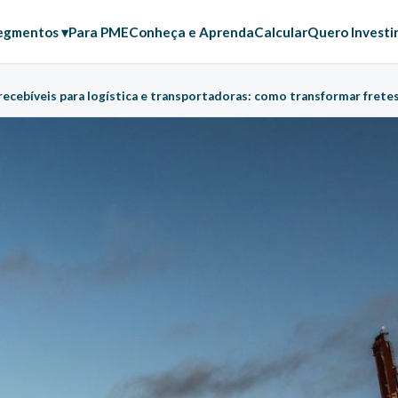
egmentos ▾
Para PME
Conheça e Aprenda
Calcular
Quero Investi
ecebíveis para logística e transportadoras: como transformar fretes