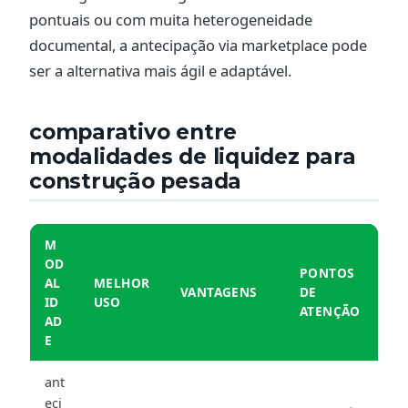
pontuais ou com muita heterogeneidade
documental, a antecipação via marketplace pode
ser a alternativa mais ágil e adaptável.
comparativo entre
modalidades de liquidez para
construção pesada
M
OD
PONTOS
AL
MELHOR
VANTAGENS
DE
ID
USO
ATENÇÃO
AD
E
ant
eci