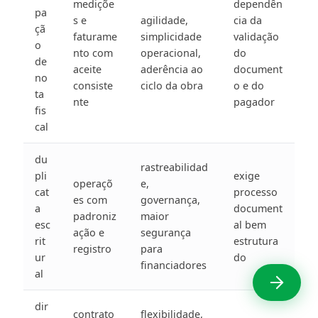
mediçõe
dependên
pa
s e
agilidade,
cia da
çã
faturame
simplicidade
validação
o
nto com
operacional,
do
de
aceite
aderência ao
document
no
consiste
ciclo da obra
o e do
ta
nte
pagador
fis
cal
du
rastreabilidad
pli
exige
operaçõ
e,
cat
processo
es com
governança,
a
document
padroniz
maior
esc
al bem
ação e
segurança
rit
estrutura
registro
para
ur
do
financiadores
al
dir
contrato
flexibilidade,