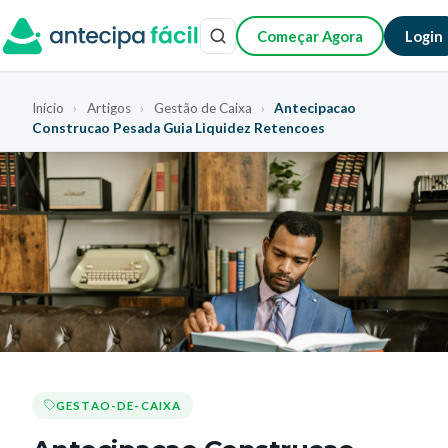
Começar Agora
Login
Início
›
Artigos
›
Gestão de Caixa
›
Antecipacao
Construcao Pesada Guia Liquidez Retencoes
GESTAO-DE-CAIXA