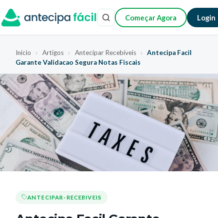
Começar Agora
Login
Início
›
Artigos
›
Antecipar Recebíveis
›
Antecipa Facil
Garante Validacao Segura Notas Fiscais
ANTECIPAR-RECEBIVEIS