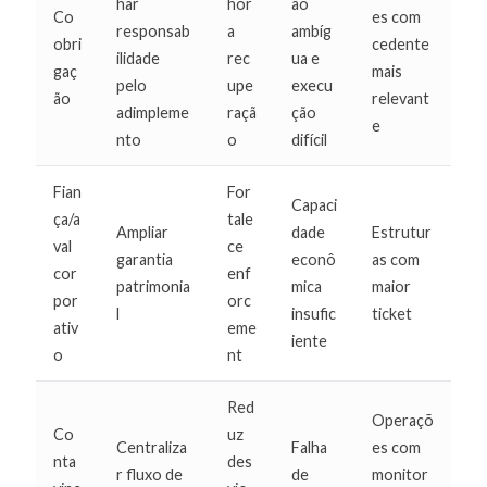
har
hor
ão
Co
es com
responsab
a
ambíg
obri
cedente
ilidade
rec
ua e
gaç
mais
pelo
upe
execu
ão
relevant
adimpleme
raçã
ção
e
nto
o
difícil
Fian
For
Capaci
ça/a
tale
Ampliar
dade
Estrutur
val
ce
garantia
econô
as com
cor
enf
patrimonia
mica
maior
por
orc
l
insufic
ticket
ativ
eme
iente
o
nt
Red
Operaçõ
Co
uz
Centraliza
Falha
es com
nta
des
r fluxo de
de
monitor