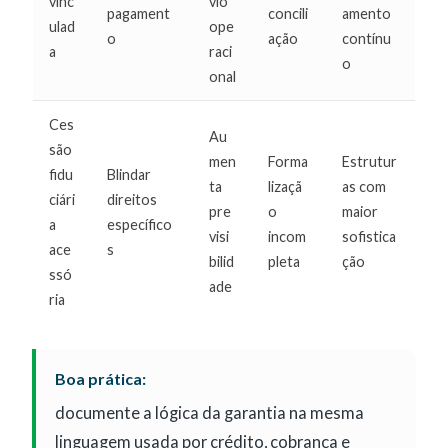
vinc
vio
pagament
concili
amento
ulad
ope
o
ação
contínu
a
raci
o
onal
Ces
Au
são
men
Forma
Estrutur
fidu
Blindar
ta
lizaçã
as com
ciári
direitos
pre
o
maior
a
específico
visi
incom
sofistica
ace
s
bilid
pleta
ção
ssó
ade
ria
Boa prática:
documente a lógica da garantia na mesma
linguagem usada por crédito, cobrança e