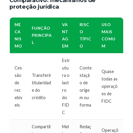
Comparativo: mecanismos de
proteção jurídica
ME
VA
RISC
USO
FUNÇÃO
CA
NT
O
MAIS
PRINCIPA
NIS
AG
TÍPIC
COMU
L
MO
EM
O
M
Estr
Ces
utu
Conte
Quase
são
Transferir
ra o
staçã
todas as
de
titularidad
last
o de
operaçõ
rec
e do
ro
orige
es de
ebív
crédito
do
m ou
FIDC
eis
FID
forma
C
Compartil
Mel
Redaç
Operaçõ