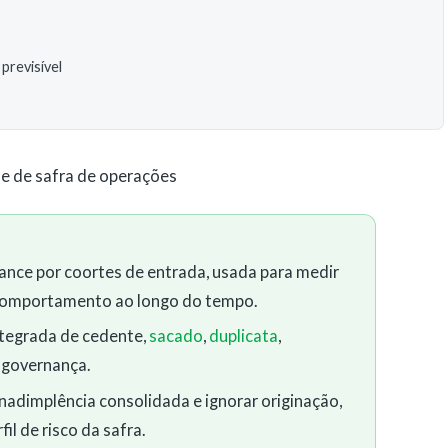
previsível
se de safra de operações
ance por coortes de entrada, usada para medir
e comportamento ao longo do tempo.
integrada de cedente,
sacado
,
duplicata
,
 governança.
inadimplência consolidada e ignorar originação,
il de risco da safra.