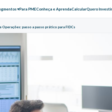
egmentos ▾
Para PME
Conheça e Aprenda
Calcular
Quero Investi
de Operações: passo a passo prático para FIDCs