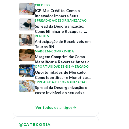
CREDITO
IGP-M e Crédito: Como o
Indexador Impacta Seus
Contratos de Financiamento
SPREAD-DA-DESORGANIZACAO
Spread da Desorganização:
Como Eliminar e Recuperar
Margem
REGIOES
Antecipação de Recebíveis em
Touros RN
MARGEM-COMPRIMIDA
Margem Comprimida: Como
Identificar e Reverter Antes do
Colapso
OPORTUNIDADES-DE-MERCADO
Oportunidades de Mercado:
Como Identificar e Monetizar
Relações B2B
SPREAD-DA-DESORGANIZACAO
Spread da Desorganização: o
custo invisível do seu caixa
Ver todos os artigos
CATEGORIA