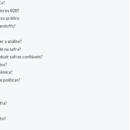
Cs?
adores B2B?
sso prático
andoffs?
r a análise?
de na safra?
uzir safras confiáveis?
dos?
têmica?
 políticas?
fra?
xto?