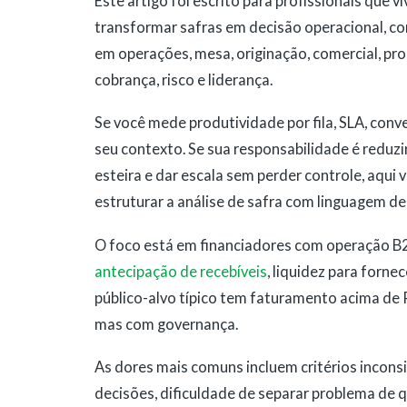
Este artigo foi escrito para profissionais que 
transformar safras em decisão operacional, co
em operações, mesa, originação, comercial, prod
cobrança, risco e liderança.
Se você mede produtividade por fila, SLA, conv
seu contexto. Se sua responsabilidade é reduzir
esteira e dar escala sem perder controle, aqui
estruturar a análise de safra com linguagem de
O foco está em financiadores com operação B2
antecipação de recebíveis
, liquidez para forn
público-alvo típico tem faturamento acima de R
mas com governança.
As dores mais comuns incluem critérios inconsi
decisões, dificuldade de separar problema de 