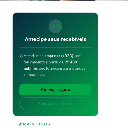
Antecipe seus recebíveis
Atendemos
empresas (B2B)
com
faturamento a partir de
R$ 400
mil/mês
que fornecem para grandes
companhias.
Começar agora
Simular e calcular
MAIS LIDOS