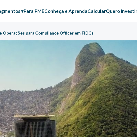
egmentos ▾
Para PME
Conheça e Aprenda
Calcular
Quero Investi
de Operações para Compliance Officer em FIDCs