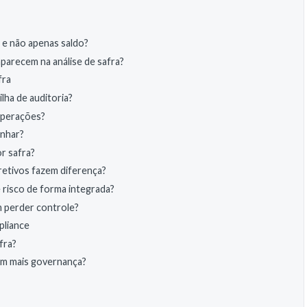
 e não apenas saldo?
aparecem na análise de safra?
fra
lha de auditoria?
 operações?
anhar?
r safra?
retivos fazem diferença?
 risco de forma integrada?
 perder controle?
pliance
fra?
om mais governança?