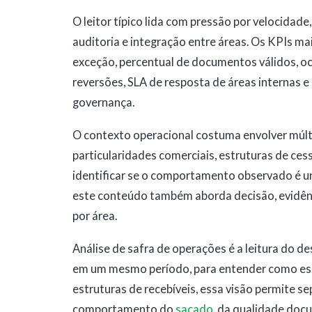
O leitor típico lida com pressão por velocidade
auditoria e integração entre áreas. Os KPIs ma
exceção, percentual de documentos válidos, ocor
reversões, SLA de resposta de áreas internas e 
governança.
O contexto operacional costuma envolver múlt
particularidades comerciais, estruturas de ces
identificar se o comportamento observado é um
este conteúdo também aborda decisão, evidênc
por área.
Análise de safra de operações é a leitura do
em um mesmo período, para entender como ess
estruturas de recebíveis, essa visão permite sep
comportamento do
sacado
, da qualidade docu