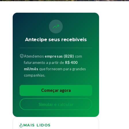
Antecipe seus recebíveis
Atendemos
empresas (B2B)
com
faturamento a partir de
R$ 400
mil/mês
que fornecem para grandes
companhias.
Começar agora
Simular e calcular
MAIS LIDOS