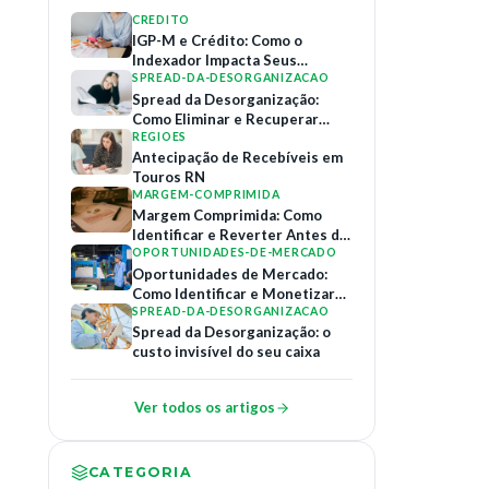
CREDITO
IGP-M e Crédito: Como o
Indexador Impacta Seus
Contratos de Financiamento
SPREAD-DA-DESORGANIZACAO
Spread da Desorganização:
Como Eliminar e Recuperar
Margem
REGIOES
Antecipação de Recebíveis em
Touros RN
MARGEM-COMPRIMIDA
Margem Comprimida: Como
Identificar e Reverter Antes do
Colapso
OPORTUNIDADES-DE-MERCADO
Oportunidades de Mercado:
Como Identificar e Monetizar
Relações B2B
SPREAD-DA-DESORGANIZACAO
Spread da Desorganização: o
custo invisível do seu caixa
Ver todos os artigos
CATEGORIA