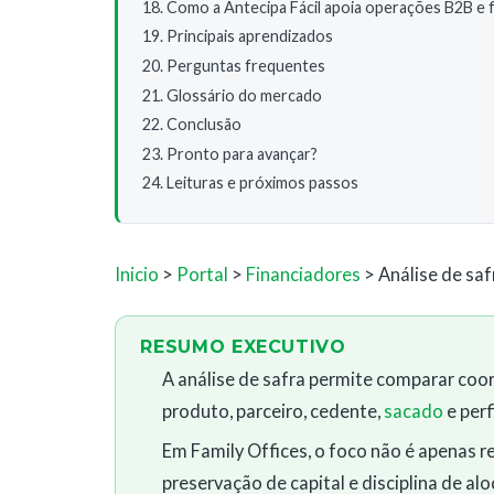
Como a Antecipa Fácil apoia operações B2B e 
Principais aprendizados
Perguntas frequentes
Glossário do mercado
Conclusão
Pronto para avançar?
Leituras e próximos passos
Inicio
>
Portal
>
Financiadores
> Análise de sa
RESUMO EXECUTIVO
A análise de safra permite comparar coor
produto, parceiro, cedente,
sacado
e perfi
Em Family Offices, o foco não é apenas re
preservação de capital e disciplina de al