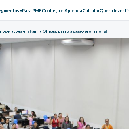
egmentos ▾
Para PME
Conheça e Aprenda
Calcular
Quero Investi
e operações em Family Offices: passo a passo profissional