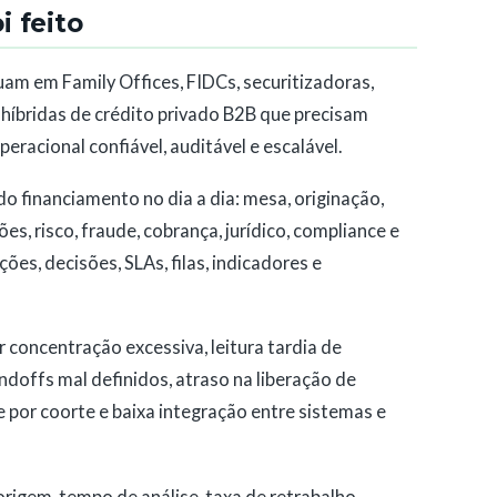
 feito
tuam em Family Offices, FIDCs, securitizadoras,
 híbridas de crédito privado B2B que precisam
eracional confiável, auditável e escalável.
o financiamento no dia a dia: mesa, originação,
es, risco, fraude, cobrança, jurídico, compliance e
ções, decisões, SLAs, filas, indicadores e
 concentração excessiva, leitura tardia de
doffs mal definidos, atraso na liberação de
e por coorte e baixa integração entre sistemas e
rigem, tempo de análise, taxa de retrabalho,