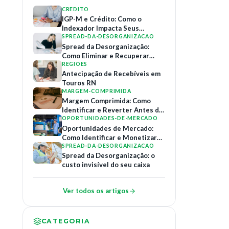
CREDITO
IGP-M e Crédito: Como o
Indexador Impacta Seus
Contratos de Financiamento
SPREAD-DA-DESORGANIZACAO
Spread da Desorganização:
Como Eliminar e Recuperar
Margem
REGIOES
Antecipação de Recebíveis em
Touros RN
MARGEM-COMPRIMIDA
Margem Comprimida: Como
Identificar e Reverter Antes do
Colapso
OPORTUNIDADES-DE-MERCADO
Oportunidades de Mercado:
Como Identificar e Monetizar
Relações B2B
SPREAD-DA-DESORGANIZACAO
Spread da Desorganização: o
custo invisível do seu caixa
Ver todos os artigos
CATEGORIA