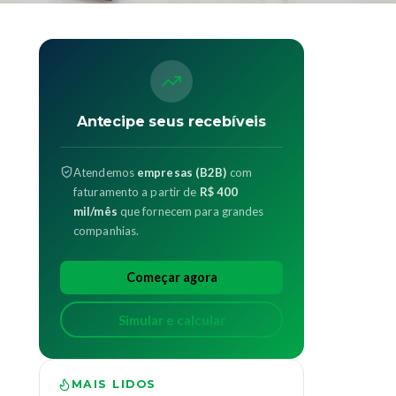
Antecipe seus recebíveis
Atendemos
empresas (B2B)
com
faturamento a partir de
R$ 400
mil/mês
que fornecem para grandes
companhias.
Começar agora
Simular e calcular
MAIS LIDOS