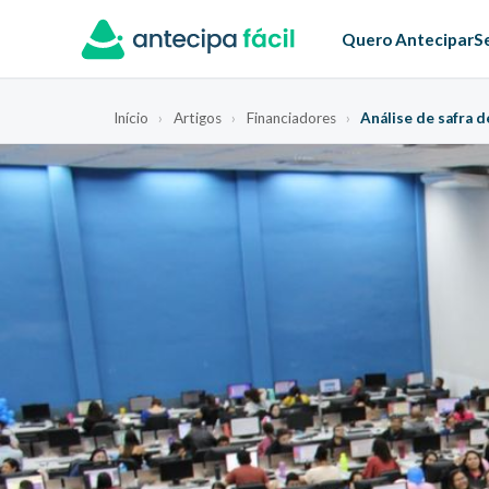
Quero Antecipar
S
Início
›
Artigos
›
Financiadores
›
Análise de safra d