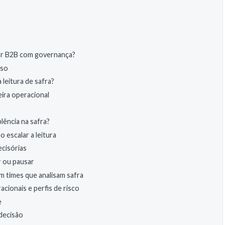
ciar B2B com governança?
sso
leitura de safra?
eira operacional
lência na safra?
 escalar a leitura
cisórias
r ou pausar
em times que analisam safra
ionais e perfis de risco
e
decisão