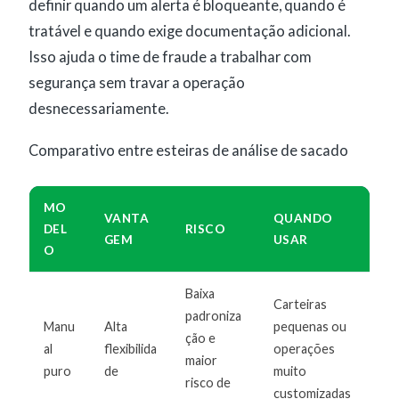
definir quando um alerta é bloqueante, quando é
tratável e quando exige documentação adicional.
Isso ajuda o time de fraude a trabalhar com
segurança sem travar a operação
desnecessariamente.
Comparativo entre esteiras de análise de sacado
MO
VANTA
QUANDO
DEL
RISCO
GEM
USAR
O
Baixa
Carteiras
padroniza
Manu
Alta
pequenas ou
ção e
al
flexibilida
operações
maior
puro
de
muito
risco de
customizadas