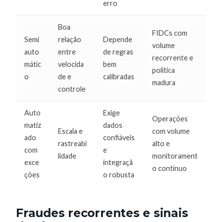
erro
Boa
FIDCs com
Semi
relação
Depende
volume
auto
entre
de regras
recorrente e
mátic
velocida
bem
política
o
de e
calibradas
madura
controle
Auto
Exige
Operações
matiz
dados
Escala e
com volume
ado
confiáveis
rastreabi
alto e
com
e
lidade
monitorament
exce
integraçã
o contínuo
ções
o robusta
Fraudes recorrentes e sinais