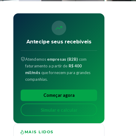
Antecipe seus recebíveis
Atendemos
empresas (B2B)
com
faturamento a partir de
R$ 400
mil/mês
que fornecem para grandes
companhias.
Começar agora
Simular e calcular
MAIS LIDOS