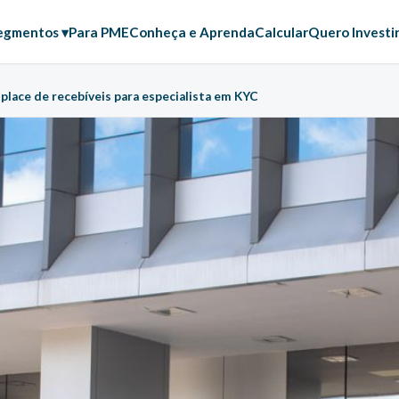
egmentos ▾
Para PME
Conheça e Aprenda
Calcular
Quero Investi
place de recebíveis para especialista em KYC