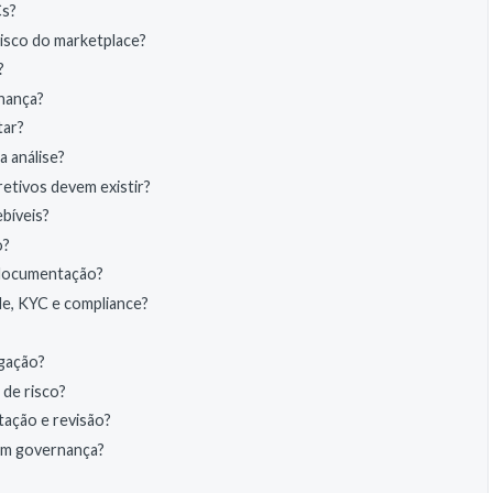
Cs?
isco do marketplace?
?
nança?
tar?
a análise?
retivos devem existir?
bíveis?
o?
e documentação?
de, KYC e compliance?
igação?
de risco?
tação e revisão?
om governança?