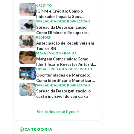
CREDITO
IGP-M e Crédito: Como o
Indexador Impacta Seus
Contratos de Financiamento
SPREAD-DA-DESORGANIZACAO
Spread da Desorganização:
Como Eliminar e Recuperar
Margem
REGIOES
Antecipação de Recebíveis em
Touros RN
MARGEM-COMPRIMIDA
Margem Comprimida: Como
Identificar e Reverter Antes do
Colapso
OPORTUNIDADES-DE-MERCADO
Oportunidades de Mercado:
Como Identificar e Monetizar
Relações B2B
SPREAD-DA-DESORGANIZACAO
Spread da Desorganização: o
custo invisível do seu caixa
Ver todos os artigos
CATEGORIA