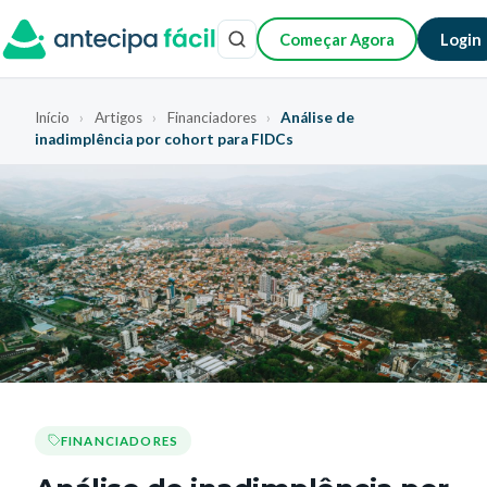
Começar Agora
Login
Início
›
Artigos
›
Financiadores
›
Análise de
inadimplência por cohort para FIDCs
FINANCIADORES