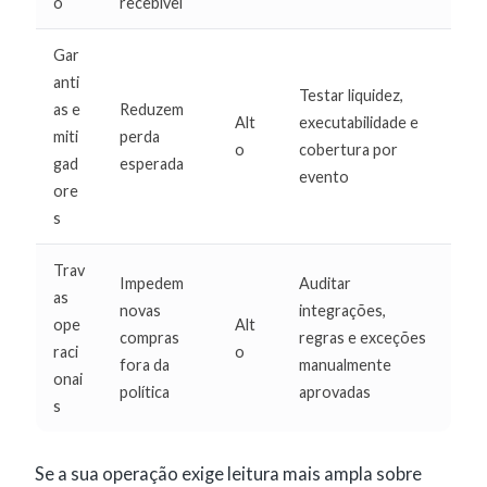
o
recebível
Gar
anti
Testar liquidez,
as e
Reduzem
Alt
executabilidade e
miti
perda
o
cobertura por
gad
esperada
evento
ore
s
Trav
Impedem
Auditar
as
novas
integrações,
ope
Alt
compras
regras e exceções
raci
o
fora da
manualmente
onai
política
aprovadas
s
Se a sua operação exige leitura mais ampla sobre