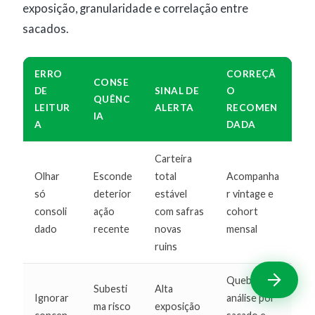
exposição, granularidade e correlação entre
sacados.
ERRO
CORREÇÃ
CONSE
DE
SINAL DE
O
QUÊNC
LEITUR
ALERTA
RECOMEN
IA
A
DADA
Carteira
Olhar
Esconde
total
Acompanha
só
deterior
estável
r vintage e
consoli
ação
com safras
cohort
dado
recente
novas
mensal
ruins
Quebrar
Subesti
Alta
Ignorar
análise por
ma risco
exposição