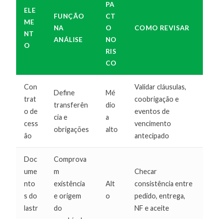
PA
ELE
FUNÇÃO
CT
ME
NA
O
COMO REVISAR
NT
ANÁLISE
NO
O
RIS
CO
Con
Validar cláusulas,
Define
Mé
trat
coobrigação e
transferên
dio
o de
eventos de
cia e
a
cess
vencimento
obrigações
alto
ão
antecipado
Doc
Comprova
ume
m
Checar
nto
existência
Alt
consistência entre
s do
e origem
o
pedido, entrega,
lastr
do
NF e aceite