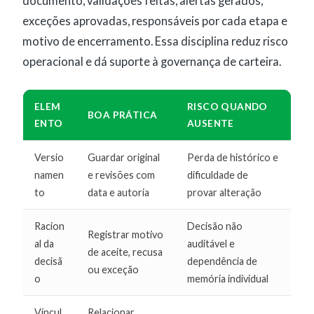
documento, validações feitas, alertas gerados,
exceções aprovadas, responsáveis por cada etapa e
motivo de encerramento. Essa disciplina reduz risco
operacional e dá suporte à governança de carteira.
ELEM
RISCO QUANDO
BOA PRÁTICA
ENTO
AUSENTE
Versio
Guardar original
Perda de histórico e
namen
e revisões com
dificuldade de
to
data e autoria
provar alteração
Racion
Decisão não
Registrar motivo
al da
auditável e
de aceite, recusa
decisã
dependência de
ou exceção
o
memória individual
Víncul
Relacionar