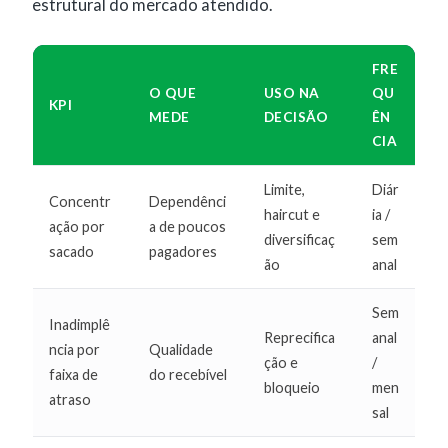
estrutural do mercado atendido.
FRE
O QUE
USO NA
QU
KPI
MEDE
DECISÃO
ÊN
CIA
Limite,
Diár
Concentr
Dependênci
haircut e
ia /
ação por
a de poucos
diversificaç
sem
sacado
pagadores
ão
anal
Sem
Inadimplê
Reprecifica
anal
ncia por
Qualidade
ção e
/
faixa de
do recebível
bloqueio
men
atraso
sal