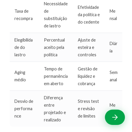
Necessidade
Efetividade
Taxa de
de
Me
da política e
recompra
substituição
nsal
do cedente
de lastro
Elegibilida
Percentual
Ajuste de
Diár
de do
aceito pela
esteira e
ia
lastro
política
controles
Tempo de
Gestão de
Aging
Sem
permanência
liquidez e
médio
anal
em aberto
cobrança
Diferença
Desvio de
Stress test
entre
Me
performa
e revisão
projetado e
nsal
nce
de limites
realizado