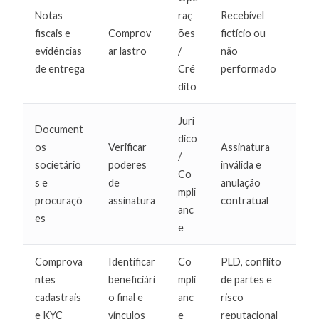
Notas
raç
Recebível
fiscais e
Comprov
ões
fictício ou
evidências
ar lastro
/
não
de entrega
Cré
performado
dito
Jurí
Document
dico
os
Verificar
Assinatura
/
societário
poderes
inválida e
Co
s e
de
anulação
mpli
procuraçõ
assinatura
contratual
anc
es
e
Comprova
Identificar
Co
PLD, conflito
ntes
beneficiári
mpli
de partes e
cadastrais
o final e
anc
risco
e KYC
vínculos
e
reputacional