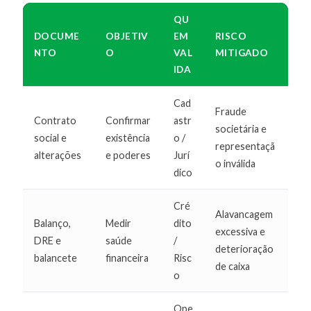
QU
DOCUME
OBJETIV
EM
RISCO
NTO
O
VAL
MITIGADO
IDA
Cad
Fraude
Contrato
Confirmar
astr
societária e
social e
existência
o /
representaçã
alterações
e poderes
Jurí
o inválida
dico
Cré
Alavancagem
Balanço,
Medir
dito
excessiva e
DRE e
saúde
/
deterioração
balancete
financeira
Risc
de caixa
o
Ope