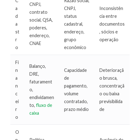
C
Razão social,
CNPJ,
a
CNPJ,
Inconsistên
contrato
d
status
cia entre
social, QSA,
a
cadastral,
documentos
poderes,
st
endereço,
, sócios e
endereço,
r
grupo
operação
CNAE
o
econômico
Fi
Balanço,
n
Capacidade
Deterioraçã
DRE,
a
de
o brusca,
faturament
n
pagamento,
concentraçã
o,
c
volume
o ou baixa
endividamen
ei
contratado,
previsibilida
to,
fluxo de
r
prazo médio
de
caixa
o
O
p
Política
Ausência de