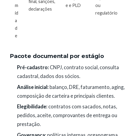
final, sanções,
m
e e PLD
ou
declarações
id
regulatório
a
d
e
Pacote documental por estágio
Pré-cadastro:
CNPJ, contrato social, consulta
cadastral, dados dos sócios.
Análise inicial:
balanço, DRE, faturamento, aging,
composição de carteira e principais clientes.
Elegibilidade:
contratos com sacados, notas,
pedidos, aceite, comprovantes de entrega ou
prestação.
Governança:
políticas internas, organograma,