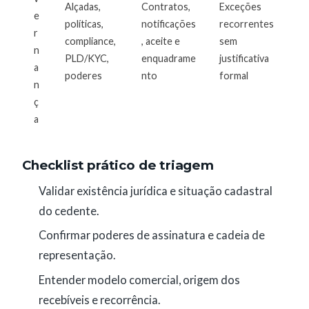
Alçadas,
Contratos,
Exceções
e
políticas,
notificações
recorrentes
r
compliance,
, aceite e
sem
n
PLD/KYC,
enquadrame
justificativa
a
poderes
nto
formal
n
ç
a
Checklist prático de triagem
Validar existência jurídica e situação cadastral
do cedente.
Confirmar poderes de assinatura e cadeia de
representação.
Entender modelo comercial, origem dos
recebíveis e recorrência.