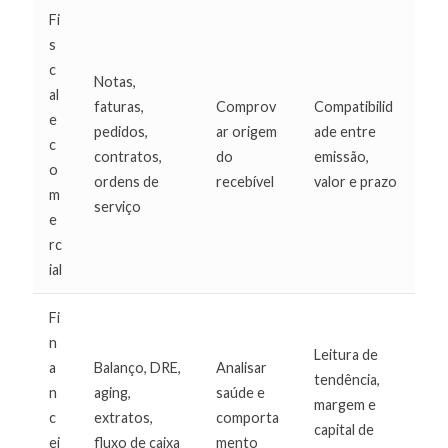
Fi
s
c
Notas,
al
faturas,
Comprov
Compatibilid
e
pedidos,
ar origem
ade entre
c
contratos,
do
emissão,
o
ordens de
recebível
valor e prazo
m
serviço
e
rc
ial
Fi
n
Leitura de
a
Balanço, DRE,
Analisar
tendência,
n
aging,
saúde e
margem e
c
extratos,
comporta
capital de
ei
fluxo de caixa
mento