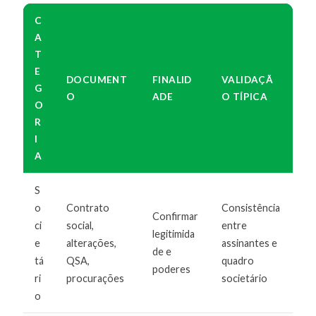
C
A
T
E
DOCUMENT
FINALID
VALIDAÇÃ
G
O
ADE
O TÍPICA
O
R
I
A
S
o
Contrato
Consistência
Confirmar
ci
social,
entre
legitimida
e
alterações,
assinantes e
de e
tá
QSA,
quadro
poderes
ri
procurações
societário
o