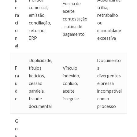
Forma de
e
comercial,
trilha,
aceite,
ra
emissão,
retrabalho
contestação
ci
conciliação,
ou
, rotina de
o
retorno,
manualidade
pagamento
n
ERP
excessiva
al
Duplicidade,
Documento
F
títulos
Vínculo
s
ra
fictícios,
indevido,
divergentes
u
cessão
conluio,
e pressa
d
paralela,
aceite
incompatível
e
fraude
irregular
com o
documental
processo
G
o
v