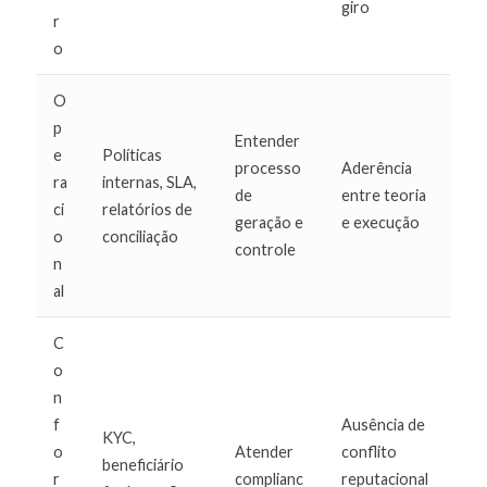
giro
r
o
O
p
Entender
e
Políticas
processo
Aderência
ra
internas, SLA,
de
entre teoria
ci
relatórios de
geração e
e execução
o
conciliação
controle
n
al
C
o
n
f
Ausência de
KYC,
o
Atender
conflito
beneficiário
r
complianc
reputacional