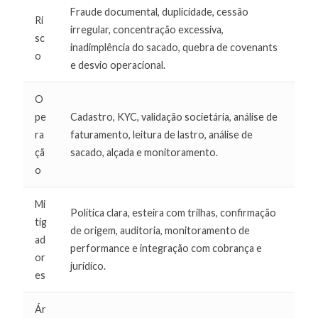
Fraude documental, duplicidade, cessão
Ri
irregular, concentração excessiva,
sc
inadimplência do sacado, quebra de covenants
o
e desvio operacional.
O
pe
Cadastro, KYC, validação societária, análise de
ra
faturamento, leitura de lastro, análise de
çã
sacado, alçada e monitoramento.
o
Mi
Política clara, esteira com trilhas, confirmação
tig
de origem, auditoria, monitoramento de
ad
performance e integração com cobrança e
or
jurídico.
es
Ár