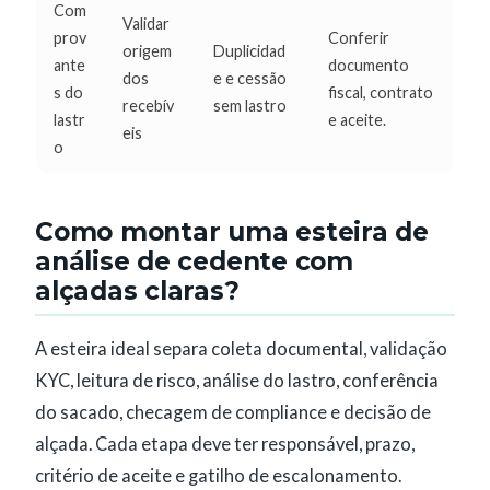
Com
Validar
prov
Conferir
origem
Duplicidad
ante
documento
dos
e e cessão
s do
fiscal, contrato
recebív
sem lastro
lastr
e aceite.
eis
o
Como montar uma esteira de
análise de cedente com
alçadas claras?
A esteira ideal separa coleta documental, validação
KYC, leitura de risco, análise do lastro, conferência
do sacado, checagem de compliance e decisão de
alçada. Cada etapa deve ter responsável, prazo,
critério de aceite e gatilho de escalonamento.