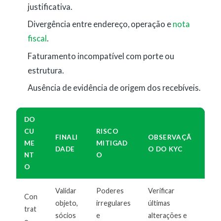
justificativa.
Divergência entre endereço, operação e
nota
fiscal
.
Faturamento incompatível com porte ou
estrutura.
Ausência de evidência de origem dos recebíveis.
DO
CU
RISCO
FINALI
OBSERVAÇÃ
ME
MITIGAD
DADE
O DO KYC
NT
O
O
Validar
Poderes
Verificar
Con
objeto,
irregulares
últimas
trat
sócios
e
alterações e