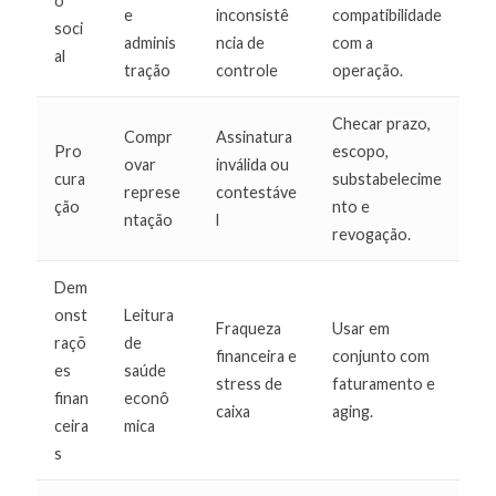
o
e
inconsistê
compatibilidade
soci
adminis
ncia de
com a
al
tração
controle
operação.
Checar prazo,
Compr
Assinatura
Pro
escopo,
ovar
inválida ou
cura
substabelecime
represe
contestáve
ção
nto e
ntação
l
revogação.
Dem
onst
Leitura
Fraqueza
Usar em
raçõ
de
financeira e
conjunto com
es
saúde
stress de
faturamento e
finan
econô
caixa
aging.
ceira
mica
s