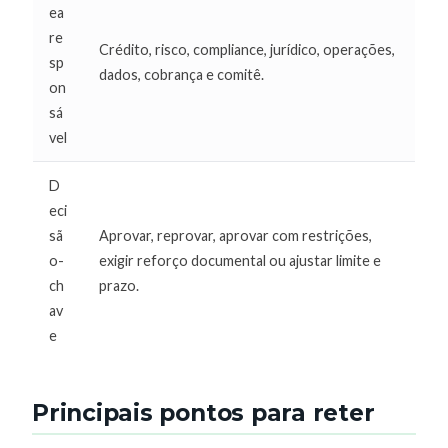
ea
re
Crédito, risco, compliance, jurídico, operações,
sp
dados, cobrança e comitê.
on
sá
vel
D
eci
sã
Aprovar, reprovar, aprovar com restrições,
o-
exigir reforço documental ou ajustar limite e
ch
prazo.
av
e
Principais pontos para reter