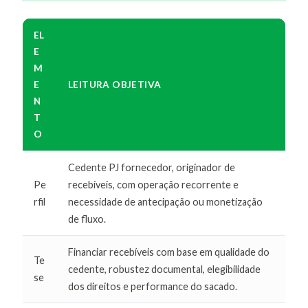
EL
E
M
E
LEITURA OBJETIVA
N
T
O
Cedente PJ fornecedor, originador de
Pe
recebíveis, com operação recorrente e
rfil
necessidade de antecipação ou monetização
de fluxo.
Financiar recebíveis com base em qualidade do
Te
cedente, robustez documental, elegibilidade
se
dos direitos e performance do sacado.