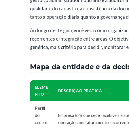
gestor, o administrador fiduciário e a auditoria
qualidade do cadastro, a consistência da docu
tanto a operação diária quanto a governança do
Ao longo deste guia, você verá como organizar c
recorrentes e integração entre áreas. O objeti
genérica, mais critério para decidir, monitorar e
Mapa da entidade e da deci
ELEME
DESCRIÇÃO PRÁTICA
NTO
Perfil
do
Empresa B2B que cede recebíveis e su
cedent
operação com faturamento recorrent