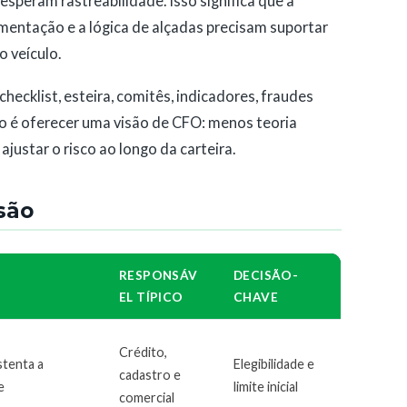
 esperam rastreabilidade. Isso significa que a
mentação e a lógica de alçadas precisam suportar
 veículo.
hecklist, esteira, comitês, indicadores, fraudes
vo é oferecer uma visão de CFO: menos teoria
 ajustar o risco ao longo da carteira.
são
RESPONSÁV
DECISÃO-
EL TÍPICO
CHAVE
Crédito,
stenta a
Elegibilidade e
cadastro e
e
limite inicial
comercial