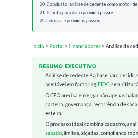
Conclusão: análise de cedente como motor de
Pronto para dar o próximo passo?
Leituras e próximos passos
Inicio
>
Portal
>
Financiadores
> Análise de ce
RESUMO EXECUTIVO
Análise de cedente é a base para decidi
aceitável em factoring,
FIDC
, securitizaç
O CFO precisa enxergar não apenas bal
carteira, governança, recorrência de sac
esteira.
O processo ideal combina cadastro, anális
sacado
, limites, alçadas, compliance, m