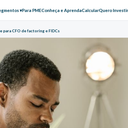
egmentos ▾
Para PME
Conheça e Aprenda
Calcular
Quero Investi
e para CFO de factoring e FIDCs