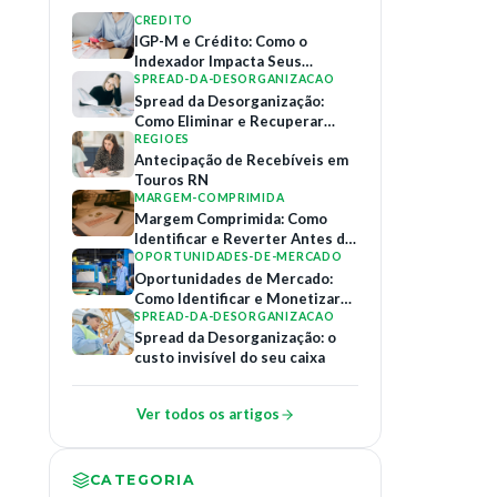
CREDITO
IGP-M e Crédito: Como o
Indexador Impacta Seus
Contratos de Financiamento
SPREAD-DA-DESORGANIZACAO
Spread da Desorganização:
Como Eliminar e Recuperar
Margem
REGIOES
Antecipação de Recebíveis em
Touros RN
MARGEM-COMPRIMIDA
Margem Comprimida: Como
Identificar e Reverter Antes do
Colapso
OPORTUNIDADES-DE-MERCADO
Oportunidades de Mercado:
Como Identificar e Monetizar
Relações B2B
SPREAD-DA-DESORGANIZACAO
Spread da Desorganização: o
custo invisível do seu caixa
Ver todos os artigos
CATEGORIA