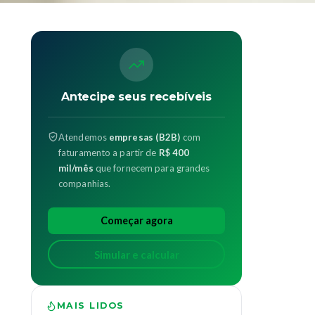
Antecipe seus recebíveis
Atendemos
empresas (B2B)
com
faturamento a partir de
R$ 400
mil/mês
que fornecem para grandes
companhias.
Começar agora
Simular e calcular
MAIS LIDOS