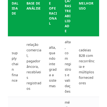
ÇA/
DAL
BASE DE
E
MELHOR
RAS
IDA
ANÁLISE
OPE
USO
TRE
DE
RACI
ABI
ONA
LID
L
AD
E
alta
relação
alta,
,
comercia
cadeias
sup
qua
co
l,
B2B com
ply
ndo
m
pagador
recorrênc
chai
inte
regi
âncora,
ia e
n
grad
stro
recebívei
múltiplos
fina
a a
s e
s
forneced
nce
siste
vali
registrad
ores
mas
daç
os
ões
mé