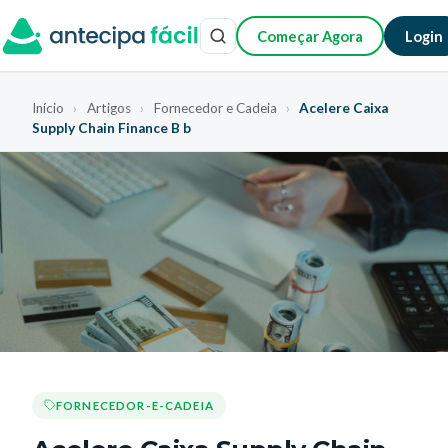
Começar Agora
Login
Início
›
Artigos
›
Fornecedor e Cadeia
›
Acelere Caixa
Supply Chain Finance B b
FORNECEDOR-E-CADEIA