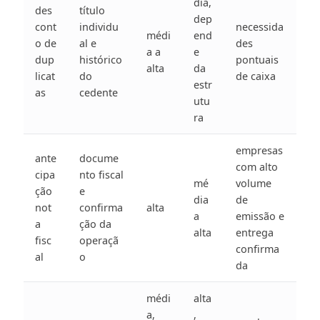
dia,
des
título
dep
cont
individu
necessida
médi
end
o de
al e
des
a a
e
dup
histórico
pontuais
alta
da
licat
do
de caixa
estr
as
cedente
utu
ra
empresas
ante
docume
com alto
cipa
nto fiscal
mé
volume
ção
e
dia
de
not
confirma
alta
a
emissão e
a
ção da
alta
entrega
fisc
operaçã
confirma
al
o
da
médi
alta
a,
,