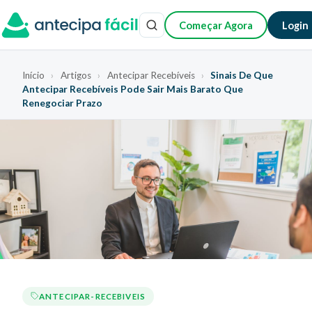
Começar Agora
Login
Início
›
Artigos
›
Antecipar Recebíveis
›
Sinais De Que
Antecipar Recebíveis Pode Sair Mais Barato Que
Renegociar Prazo
ANTECIPAR-RECEBIVEIS