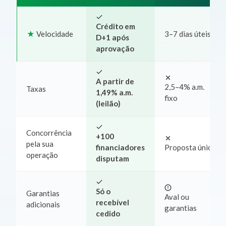
Crédito em
Velocidade
3–7 dias úteis
D+1 após
aprovação
A partir de
2,5–4% a.m.
Taxas
1,49% a.m.
fixo
(leilão)
Concorrência
+100
pela sua
financiadores
Proposta única
operação
disputam
Só o
Garantias
Aval ou
recebível
adicionais
garantias
cedido